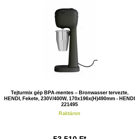
Tejturmix gép BPA-mentes – Bronwasser tervezte,
HENDI, Fekete, 230V/400W, 170x196x(H)490mm - HENDI
221495
Raktáron
53.510
Ft