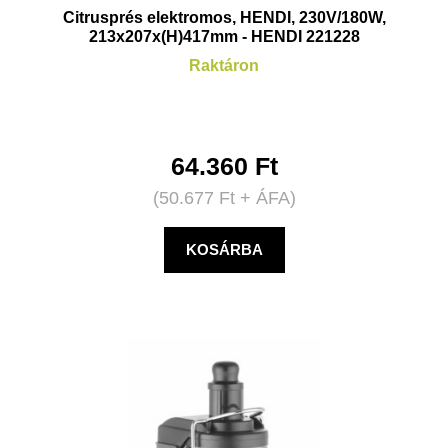
Citrusprés elektromos, HENDI, 230V/180W,
213x207x(H)417mm - HENDI 221228
Raktáron
64.360
Ft
(
50.677
Ft
+ ÁFA)
KOSÁRBA