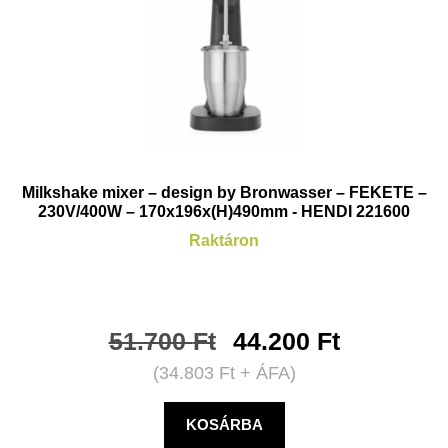
Milkshake mixer – design by Bronwasser – FEKETE –
230V/400W – 170x196x(H)490mm - HENDI 221600
Raktáron
51.700
Ft
44.200
Ft
(
34.803
Ft
+ ÁFA)
KOSÁRBA