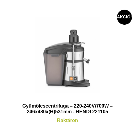
AKCIÓ!
Gyümölcscentrifuga – 220-240V/700W –
246x480x(H)531mm - HENDI 221105
Raktáron