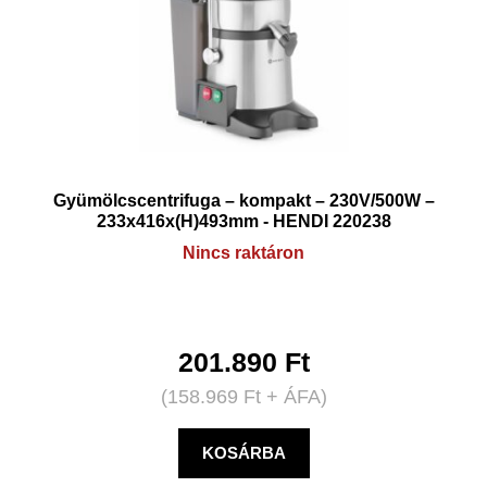
Gyümölcscentrifuga – kompakt – 230V/500W –
233x416x(H)493mm - HENDI 220238
Nincs raktáron
201.890
Ft
(
158.969
Ft
+ ÁFA)
KOSÁRBA