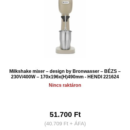
Milkshake mixer – design by Bronwasser – BÉZS –
230V/400W – 170x196x(H)490mm - HENDI 221624
Nincs raktáron
51.700
Ft
(
40.709
Ft
+ ÁFA)