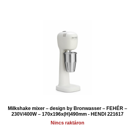
Milkshake mixer – design by Bronwasser – FEHÉR –
230V/400W – 170x196x(H)490mm - HENDI 221617
Nincs raktáron