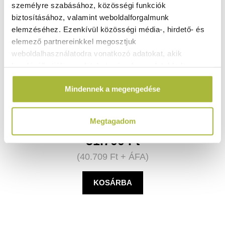
személyre szabásához, közösségi funkciók
biztosításához, valamint weboldalforgalmunk
elemzéséhez. Ezenkívül közösségi média-, hirdető- és
elemező partnereinkkel megosztjuk
weboldalhasználatodra vonatkozó adatokat, akik
kombinálhatják az adatokat más olyan adatokkal,
Milkshake mixer – design by Bronwasser – KÉK –
230V/400W – 170x196x(H)490mm - HENDI 221655
amelyeket Te adtál meg számukra vagy az általad
Mindennek a megengedése
használt más szolgáltatásokból gyűjtöttek.
Raktáron
Megtagadom
51.700
Ft
(
40.709
Ft
+ ÁFA)
KOSÁRBA