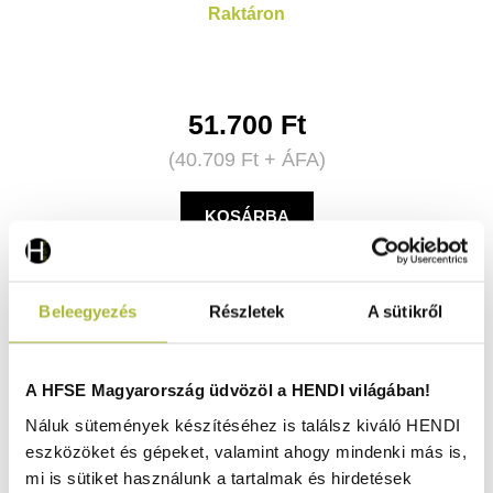
Raktáron
51.700
Ft
(
40.709
Ft
+ ÁFA)
KOSÁRBA
Beleegyezés
Részletek
A sütikről
A HFSE Magyarország üdvözöl a HENDI világában!
Náluk sütemények készítéséhez is találsz kiváló HENDI
eszközöket és gépeket, valamint ahogy mindenki más is,
mi is sütiket használunk a tartalmak és hirdetések