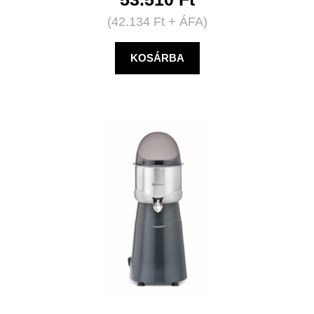
(
42.134
Ft
+ ÁFA)
KOSÁRBA