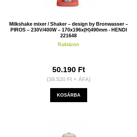
Milkshake mixer / Shaker – design by Bronwasser –
PIROS – 230V/400W – 170x196x(H)490mm - HENDI
221648
Raktáron
50.190
Ft
(
39.520
Ft
+ ÁFA)
KOSÁRBA