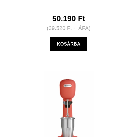
50.190
Ft
(
39.520
Ft
+ ÁFA)
KOSÁRBA