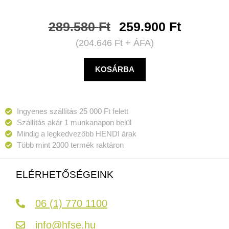
289.580
Ft
259.900
Ft
(
204.646
Ft
+ ÁFA)
KOSÁRBA
Ingyenes szállítás 25 000 Ft felett
Szállítás akár 1 munkanapon belül
Mindig a legkedvezőbb HENDI árak
Több mint 2000 termék raktáron
ELÉRHETŐSÉGEINK
06 (1) 770 1100
info@hfse.hu