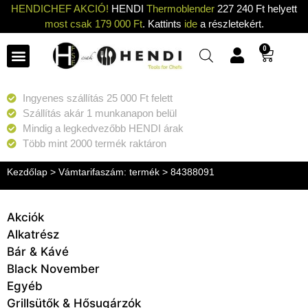
HENDICHEF AKCIÓ!
HENDI
Thermoblender
227 240 Ft helyett
most csak 179 000 Ft
. Kattints
ide
a részletekért.
0
Ingyenes szállítás 25 000 Ft felett
Szállítás akár 1 munkanapon belül
Mindig a legkedvezőbb HENDI árak
Több mint 2000 termék raktáron
Kezdőlap
> Vámtarifaszám: termék > 84388091
Akciók
Alkatrész
Bár & Kávé
Black November
Egyéb
Grillsütők & Hősugárzók