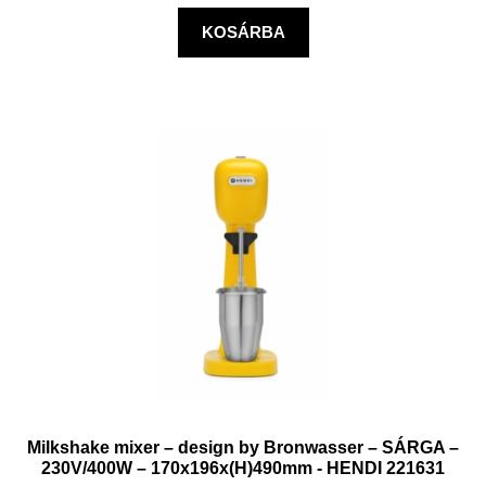
KOSÁRBA
Milkshake mixer – design by Bronwasser – SÁRGA –
230V/400W – 170x196x(H)490mm - HENDI 221631