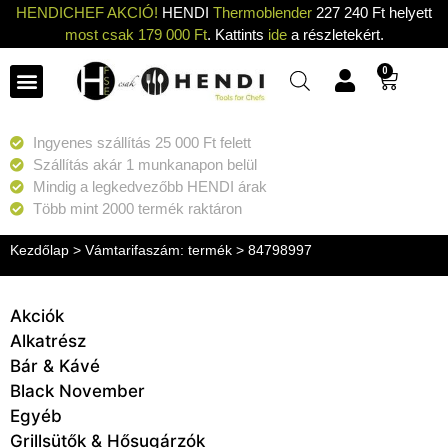
HENDICHEF AKCIÓ!
HENDI
Thermoblender
227 240 Ft helyett
most csak 179 000 Ft
. Kattints
ide
a részletekért.
0
Ingyenes szállítás 25 000 Ft felett
Szállítás akár 1 munkanapon belül
Mindig a legkedvezőbb HENDI árak
Több mint 2000 termék raktáron
Kezdőlap
> Vámtarifaszám: termék > 84798997
Akciók
Alkatrész
Bár & Kávé
Black November
Egyéb
Grillsütők & Hősugárzók