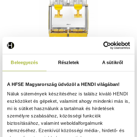
Juice adagoló 2x12L – 24 L – 230V / 370W –
Beleegyezés
Részletek
A sütikről
430x430x(H)640 mm - HENDI 425206
Raktáron
A HFSE Magyarország üdvözöl a HENDI világában!
Náluk sütemények készítéséhez is találsz kiváló HENDI
eszközöket és gépeket, valamint ahogy mindenki más is,
366.790
Ft
mi is sütiket használunk a tartalmak és hirdetések
(
288.811
Ft
+ ÁFA)
személyre szabásához, közösségi funkciók
biztosításához, valamint weboldalforgalmunk
KOSÁRBA
elemzéséhez. Ezenkívül közösségi média-, hirdető- és