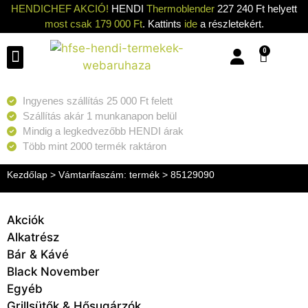
HENDICHEF AKCIÓ!
HENDI
Thermoblender
227 240 Ft helyett
most csak 179 000 Ft
. Kattints
ide
a részletekért.
0
Konyhai eszközök
Konyhai gépek
Hűtők & Fagyasztók
Tisztítás & Tárolás
Grillsütők & Hősugárzók
Ingyenes szállítás 25 000 Ft felett
Szállítás akár 1 munkanapon belül
Mindig a legkedvezőbb HENDI árak
Több mint 2000 termék raktáron
Kezdőlap
> Vámtarifaszám: termék > 85129090
Akciók
Alkatrész
Bár & Kávé
Black November
Egyéb
Grillsütők & Hősugárzók