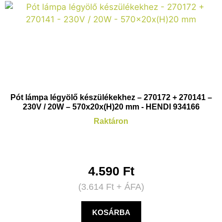
Pót lámpa légyölő készülékekhez – 270172 + 270141 –
230V / 20W – 570x20x(H)20 mm - HENDI 934166
Raktáron
4.590
Ft
(
3.614
Ft
+ ÁFA)
KOSÁRBA