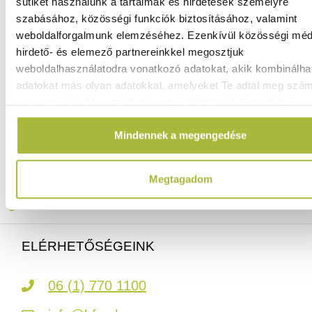
sütiket használunk a tartalmak és hirdetések személyre
szabásához, közösségi funkciók biztosításához, valamint
weboldalforgalmunk elemzéséhez. Ezenkívül közösségi méd
6.720
Ft
hirdető- és elemező partnereinkkel megosztjuk
(
5.291
Ft
+ ÁFA)
weboldalhasználatodra vonatkozó adatokat, akik kombinálha
adatokat más olyan adatokkal, amelyeket Te adtál meg szá
vagy az általad használt más szolgáltatásokból gyűjtöttek.
KOSÁRBA
Mindennek a megengedése
Ingyenes szállítás 25 000 Ft felett
Szállítás akár 1 munkanapon belül
Megtagadom
Mindig a legkedvezőbb HENDI árak
Több mint 2000 termék raktáron
ELÉRHETŐSÉGEINK
06 (1) 770 1100