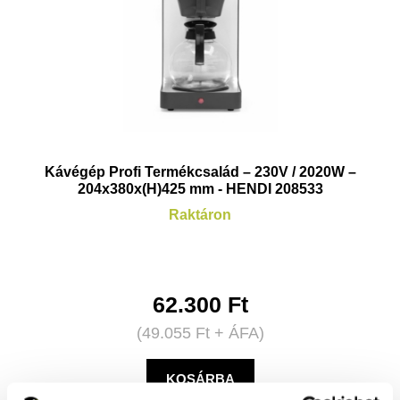
Kávégép Profi Termékcsalád – 230V / 2020W –
204x380x(H)425 mm - HENDI 208533
Raktáron
62.300
Ft
(
49.055
Ft
+ ÁFA)
KOSÁRBA