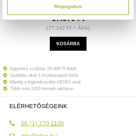
Megtagadom
97.970
Ft
(
77.142
Ft
+ ÁFA)
KOSÁRBA
Ingyenes szállítás 25 000 Ft felett
Szállítás akár 1 munkanapon belül
Mindig a legkedvezőbb HENDI árak
Több mint 2000 termék raktáron
ELÉRHETŐSÉGEINK
06 (1) 770 1100
info@hfse.hu