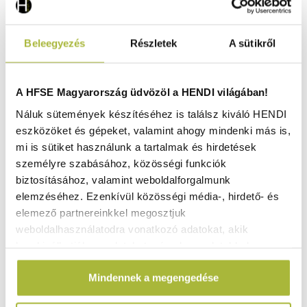
Beleegyezés
Részletek
A sütikről
A HFSE Magyarország üdvözöl a HENDI világában!
Náluk sütemények készítéséhez is találsz kiváló HENDI
eszközöket és gépeket, valamint ahogy mindenki más is,
mi is sütiket használunk a tartalmak és hirdetések
személyre szabásához, közösségi funkciók
biztosításához, valamint weboldalforgalmunk
elemzéséhez. Ezenkívül közösségi média-, hirdető- és
elemező partnereinkkel megosztjuk
weboldalhasználatodra vonatkozó adatokat, akik
kombinálhatják az adatokat más olyan adatokkal,
Kávégép Kitchen Termékcsalád – 230V / 2100W –
195x370x(H)430 mm - HENDI 208304
amelyeket Te adtál meg számukra vagy az általad
Mindennek a megengedése
használt más szolgáltatásokból gyűjtöttek.
Nincs raktáron