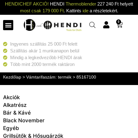
HENDICHEF AKCIÓ!
HENDI
Thermoblender
227 240 Ft helyett
most csak 179 000 Ft
. Kattints
ide
a részletekért.
0
Ingyenes szállítás 25 000 Ft felett
Szállítás akár 1 munkanapon belül
Mindig a legkedvezőbb HENDI árak
Több mint 2000 termék raktáron
Kezdőlap
> Vámtarifaszám: termék > 85167100
Akciók
Alkatrész
Bár & Kávé
Black November
Egyéb
Grillsütők & Hősugárzók