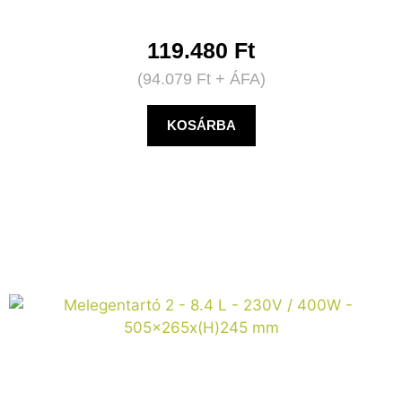
119.480
Ft
(
94.079
Ft
+ ÁFA)
KOSÁRBA