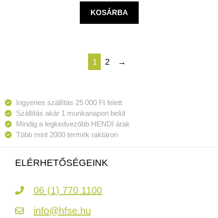
KOSÁRBA
1
2
→
Ingyenes szállítás 25 000 Ft felett
Szállítás akár 1 munkanapon belül
Mindig a legkedvezőbb HENDI árak
Több mint 2000 termék raktáron
ELÉRHETŐSÉGEINK
06 (1) 770 1100
info@hfse.hu