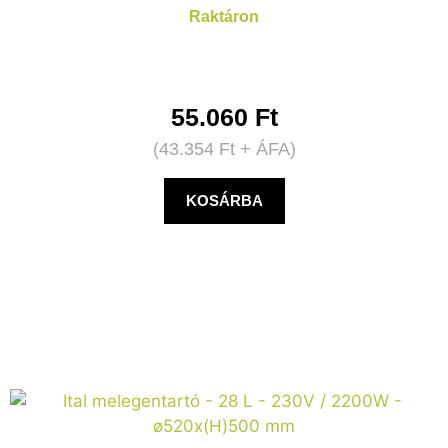
Raktáron
55.060
Ft
(
43.354
Ft
+ ÁFA)
KOSÁRBA