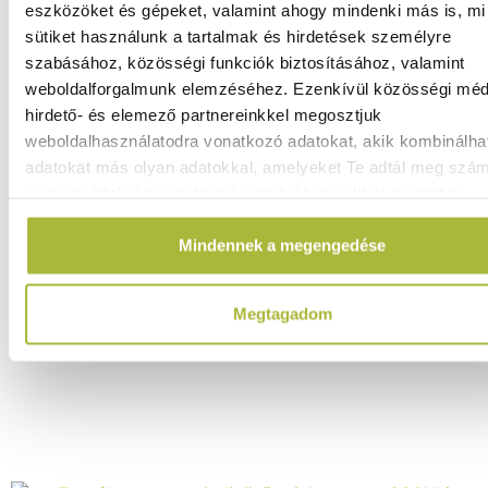
eszközöket és gépeket, valamint ahogy mindenki más is, mi 
Virsli melegentartó – 230V / 450W – 240x322x(H)466 mm
sütiket használunk a tartalmak és hirdetések személyre
- HENDI 265000
szabásához, közösségi funkciók biztosításához, valamint
Raktáron
weboldalforgalmunk elemzéséhez. Ezenkívül közösségi méd
hirdető- és elemező partnereinkkel megosztjuk
weboldalhasználatodra vonatkozó adatokat, akik kombinálha
adatokat más olyan adatokkal, amelyeket Te adtál meg szá
92.980
Ft
vagy az általad használt más szolgáltatásokból gyűjtöttek.
(
73.213
Ft
+ ÁFA)
Mindennek a megengedése
KOSÁRBA
Megtagadom