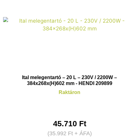
Ital melegentartó – 20 L – 230V / 2200W –
384x268x(H)602 mm - HENDI 209899
Raktáron
45.710
Ft
(
35.992
Ft
+ ÁFA)