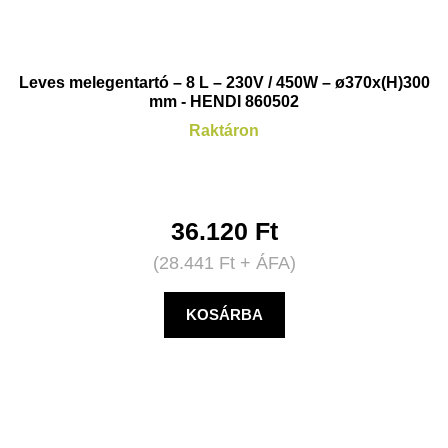
Leves melegentartó – 8 L – 230V / 450W – ø370x(H)300
mm - HENDI 860502
Raktáron
36.120
Ft
(
28.441
Ft
+ ÁFA)
KOSÁRBA