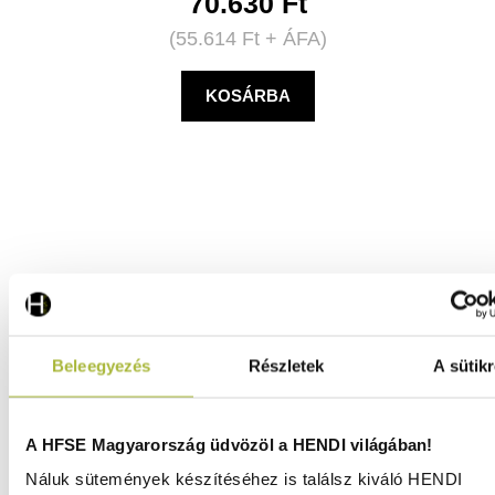
70.630
Ft
(
55.614
Ft
+ ÁFA)
KOSÁRBA
Beleegyezés
Részletek
A sütikr
A HFSE Magyarország üdvözöl a HENDI világában!
Náluk sütemények készítéséhez is találsz kiváló HENDI