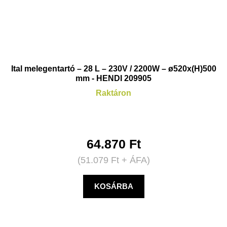
Ital melegentartó – 28 L – 230V / 2200W – ø520x(H)500
mm - HENDI 209905
Raktáron
64.870
Ft
(
51.079
Ft
+ ÁFA)
KOSÁRBA