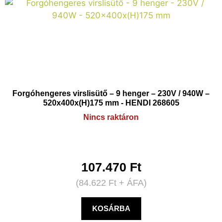
Forgóhengeres virslisütő – 9 henger – 230V / 940W –
520x400x(H)175 mm - HENDI 268605
Nincs raktáron
107.470
Ft
(
84.622
Ft
+ ÁFA)
KOSÁRBA