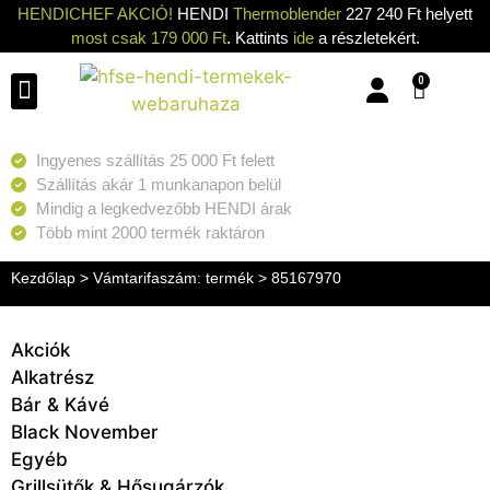
HENDICHEF AKCIÓ!
HENDI
Thermoblender
227 240 Ft helyett
most csak 179 000 Ft
. Kattints
ide
a részletekért.
0
Konyhai eszközök
Konyhai gépek
Hűtők & Fagyasztók
Tisztítás & Tárolás
Grillsütők & Hősugárzók
Ingyenes szállítás 25 000 Ft felett
Szállítás akár 1 munkanapon belül
Mindig a legkedvezőbb HENDI árak
Több mint 2000 termék raktáron
Kezdőlap
> Vámtarifaszám: termék > 85167970
Akciók
Alkatrész
Bár & Kávé
Black November
Egyéb
Grillsütők & Hősugárzók