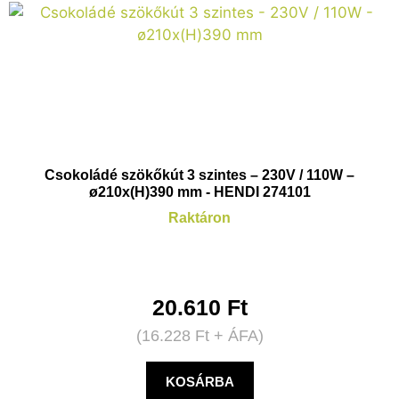
Csokoládé szökőkút 3 szintes – 230V / 110W –
ø210x(H)390 mm - HENDI 274101
Raktáron
20.610
Ft
(
16.228
Ft
+ ÁFA)
KOSÁRBA