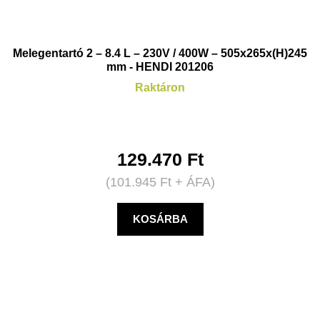
Melegentartó 2 – 8.4 L – 230V / 400W – 505x265x(H)245
mm - HENDI 201206
Raktáron
129.470
Ft
(
101.945
Ft
+ ÁFA)
KOSÁRBA