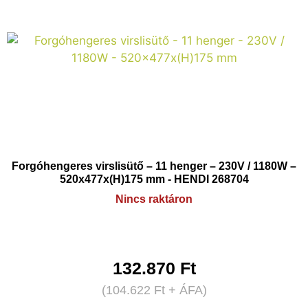
Forgóhengeres virslisütő – 11 henger – 230V / 1180W –
520x477x(H)175 mm - HENDI 268704
Nincs raktáron
132.870
Ft
(
104.622
Ft
+ ÁFA)