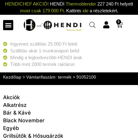
HENDICHEF AKCIÓ!
HENDI
Thermoblender
227 240 Ft helyett
most csak 179 000 Ft
. Kattints
ide
a részletekért.
0
Ingyenes szállítás 25 000 Ft felett
Szállítás akár 1 munkanapon belül
Mindig a legkedvezőbb HENDI árak
Több mint 2000 termék raktáron
Kezdőlap
> Vámtarifaszám: termék > 91052100
Akciók
Alkatrész
Bár & Kávé
Black November
Egyéb
Grillsütők & Hősugárzók