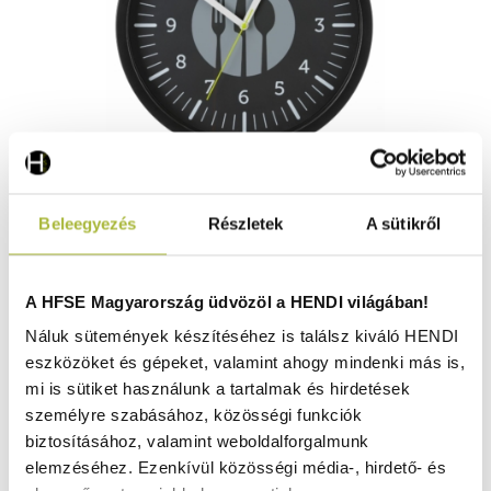
Fali óra, HENDI, Fekete, ⌀356x(H)45mm - HENDI 271322
Beleegyezés
Részletek
A sütikről
Nincs raktáron
A HFSE Magyarország üdvözöl a HENDI világában!
Náluk sütemények készítéséhez is találsz kiváló HENDI
eszközöket és gépeket, valamint ahogy mindenki más is,
5.250
Ft
mi is sütiket használunk a tartalmak és hirdetések
(
4.134
Ft
+ ÁFA)
személyre szabásához, közösségi funkciók
biztosításához, valamint weboldalforgalmunk
KOSÁRBA
elemzéséhez. Ezenkívül közösségi média-, hirdető- és