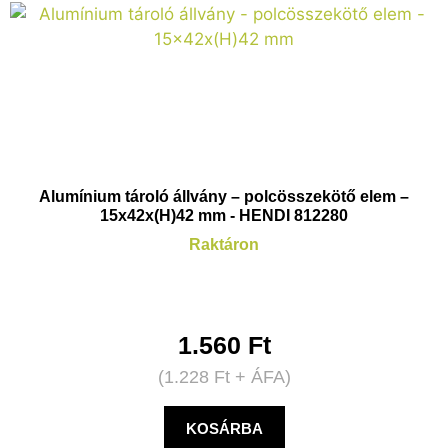
Alumínium tároló állvány – polcösszekötő elem –
15x42x(H)42 mm - HENDI 812280
Raktáron
1.560
Ft
(
1.228
Ft
+ ÁFA)
KOSÁRBA