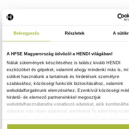
Alumínium tároló állvány GN edényekhez –
polcösszekötő elem – 15x42x(H)42 mm - HENDI 812372
Beleegyezés
Részletek
A sütikr
Raktáron
A HFSE Magyarország üdvözöl a HENDI világában!
Náluk sütemények készítéséhez is találsz kiváló HENDI
1.780
Ft
eszközöket és gépeket, valamint ahogy mindenki más is, mi 
(
1.402
Ft
+ ÁFA)
sütiket használunk a tartalmak és hirdetések személyre
szabásához, közösségi funkciók biztosításához, valamint
weboldalforgalmunk elemzéséhez. Ezenkívül közösségi méd
KOSÁRBA
hirdető- és elemező partnereinkkel megosztjuk
weboldalhasználatodra vonatkozó adatokat, akik kombinálha
adatokat más olyan adatokkal, amelyeket Te adtál meg szá
vagy az általad használt más szolgáltatásokból gyűjtöttek.