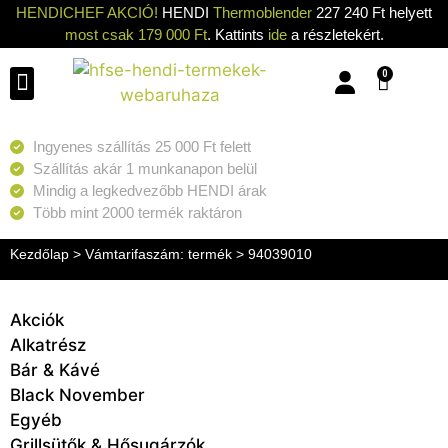
HENDICHEF AKCIÓ!
HENDI
Thermoblender
227 240 Ft helyett
most csak 179 000 Ft
. Kattints
ide
a részletekért.
0
Konyhai eszközök
Konyhai gépek
Hűtők & Fagyasztók
Tisztítás & Tárolás
Grillsütők & Hősugárzók
Ingyenes szállítás 25 000 Ft felett
Szállítás akár 1 munkanapon belül
Mindig a legkedvezőbb HENDI árak
Több mint 2000 termék raktáron
Kezdőlap
> Vámtarifaszám: termék > 94039010
Akciók
Alkatrész
Bár & Kávé
Black November
Egyéb
Grillsütők & Hősugárzók