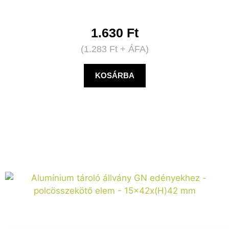
1.630
Ft
(
1.283
Ft
+ ÁFA)
KOSÁRBA