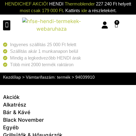
HENDICHEF AKCIÓ!
HENDI
Thermoblender
227 240 Ft helyett
most csak 179 000 Ft
. Kattints
ide
a részletekért.
0
Konyhai eszközök
Konyhai gépek
Hűtők & Fagyasztók
Tisztítás & Tárolás
Grillsütők & Hősugárzók
Ingyenes szállítás 25 000 Ft felett
Szállítás akár 1 munkanapon belül
Mindig a legkedvezőbb HENDI árak
Több mint 2000 termék raktáron
Kezdőlap
> Vámtarifaszám: termék > 94039910
Akciók
Alkatrész
Bár & Kávé
Black November
Egyéb
Grillsütők & Hősugárzók