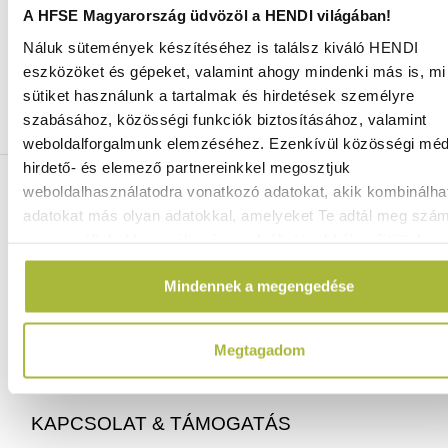
A HFSE Magyarország üdvözöl a HENDI világában!
Náluk sütemények készítéséhez is találsz kiváló HENDI
Ingyenes szállítás 25 000 Ft felett
eszközöket és gépeket, valamint ahogy mindenki más is, mi 
Szállítás akár 1 munkanapon belül
sütiket használunk a tartalmak és hirdetések személyre
Mindig a legkedvezőbb HENDI árak
szabásához, közösségi funkciók biztosításához, valamint
Több mint 2000 termék raktáron
weboldalforgalmunk elemzéséhez. Ezenkívül közösségi méd
hirdető- és elemező partnereinkkel megosztjuk
ELÉRHETŐSÉGEINK
weboldalhasználatodra vonatkozó adatokat, akik kombinálha
adatokat más olyan adatokkal, amelyeket Te adtál meg szá
vagy az általad használt más szolgáltatásokból gyűjtöttek.
06 (1) 770 1100
info@hfse.hu
Mindennek a megengedése
Megtagadom
KAPCSOLAT & TÁMOGATÁS