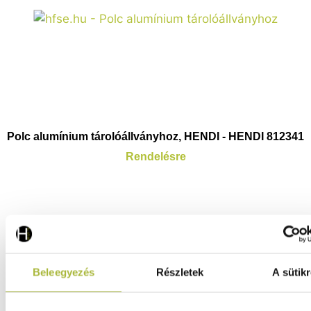
Polc alumínium tárolóállványhoz, HENDI - HENDI 812341
Rendelésre
3.800
Ft
(
2.992
Ft
+ ÁFA)
Beleegyezés
Részletek
A sütikr
KOSÁRBA