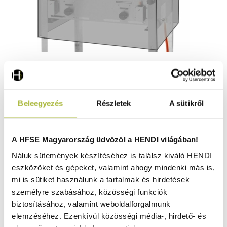
Takarófólia – Grill- & Sütő- Master Maxi 154717 154878 –
Beleegyezés
Részletek
A sütikről
720x560x(H)360 mm - HENDI 144923
Raktáron
A HFSE Magyarország üdvözöl a HENDI világában!
Náluk sütemények készítéséhez is találsz kiváló HENDI
eszközöket és gépeket, valamint ahogy mindenki más is,
7.050
Ft
mi is sütiket használunk a tartalmak és hirdetések
(
5.551
Ft
+ ÁFA)
személyre szabásához, közösségi funkciók
biztosításához, valamint weboldalforgalmunk
KOSÁRBA
elemzéséhez. Ezenkívül közösségi média-, hirdető- és