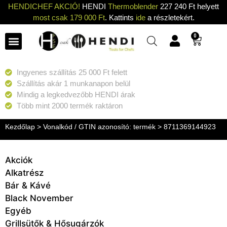
HENDICHEF AKCIÓ!
HENDI
Thermoblender
227 240 Ft helyett
most csak 179 000 Ft
. Kattints
ide
a részletekért.
0
Ingyenes szállítás 25 000 Ft felett
Szállítás akár 1 munkanapon belül
Mindig a legkedvezőbb HENDI árak
Több mint 2000 termék raktáron
Kezdőlap
> Vonalkód / GTIN azonosító: termék > 8711369144923
Akciók
Alkatrész
Bár & Kávé
Black November
Egyéb
Grillsütők & Hősugárzók