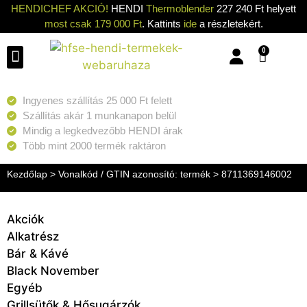
HENDICHEF AKCIÓ!
HENDI
Thermoblender
227 240 Ft helyett
most csak 179 000 Ft
. Kattints
ide
a részletekért.
0
Konyhai eszközök
Konyhai gépek
Hűtők & Fagyasztók
Tisztítás & Tárolás
Grillsütők & Hősugárzók
Ingyenes szállítás 25 000 Ft felett
Szállítás akár 1 munkanapon belül
Mindig a legkedvezőbb HENDI árak
Több mint 2000 termék raktáron
Kezdőlap
> Vonalkód / GTIN azonosító: termék > 8711369146002
Akciók
Alkatrész
Bár & Kávé
Black November
Egyéb
Grillsütők & Hősugárzók