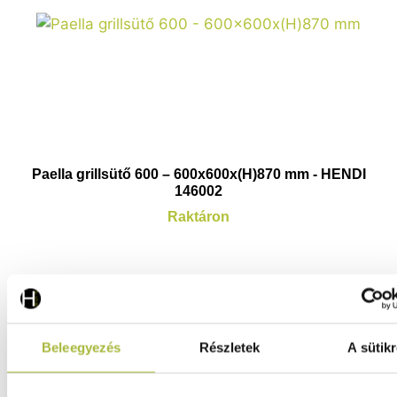
Paella grillsütő 600 – 600x600x(H)870 mm - HENDI
146002
Raktáron
347.570
Ft
(
273.677
Ft
+ ÁFA)
Beleegyezés
Részletek
A sütikr
KOSÁRBA