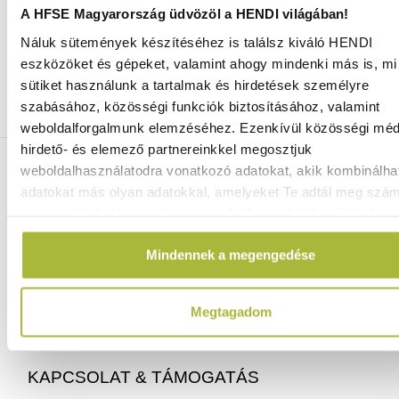
A HFSE Magyarország üdvözöl a HENDI világában!
Náluk sütemények készítéséhez is találsz kiváló HENDI
Ingyenes szállítás 25 000 Ft felett
eszközöket és gépeket, valamint ahogy mindenki más is, mi 
Szállítás akár 1 munkanapon belül
sütiket használunk a tartalmak és hirdetések személyre
Mindig a legkedvezőbb HENDI árak
szabásához, közösségi funkciók biztosításához, valamint
Több mint 2000 termék raktáron
weboldalforgalmunk elemzéséhez. Ezenkívül közösségi méd
hirdető- és elemező partnereinkkel megosztjuk
ELÉRHETŐSÉGEINK
weboldalhasználatodra vonatkozó adatokat, akik kombinálha
adatokat más olyan adatokkal, amelyeket Te adtál meg szá
vagy az általad használt más szolgáltatásokból gyűjtöttek.
06 (1) 770 1100
info@hfse.hu
Mindennek a megengedése
Megtagadom
KAPCSOLAT & TÁMOGATÁS