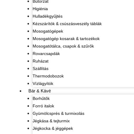
Bútorzat
Higiénia
Hulladékgyűjtés
Kézszárítók & csúszásveszély táblák
Mosogatógépek
Mosogatógép kosarak & tartozékok
Mosogatótálca, csapok & szűrők
Rovarcsapdák
Ruházat
Szállítás
Thermodobozok
Vízlágyítók
Bár & Kávé
Borhűtők
Forró italok
Gyümölcsprés & turmixolás
Jégkása & tejturmix
Jégkocka & jéggépek