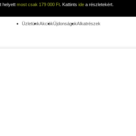
 helyett
most csak 179 000 Ft
. Kattints
ide
a részletekért.
Üzletünk
Akciók
Újdonságok
Alkatrészek