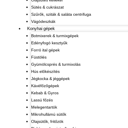
Olajsütés kellékei
Sütés & cukrászat
Szűrők, sziták & saláta centrifuga
Vágódeszkák
Konyhai gépek
Botmixerek & turmixgépek
Edényfogó kesztyűk
Forró ital gépek
Füstölés
Gyümölcsprés & turmixolás
Hús előkészítés
Jégkocka & jéggépek
Kávéfőzőgépek
Kebab & Gyros
Lassú főzés
Melegentartók
Mikrohullámú sütők
Olajsütők, fritőzök