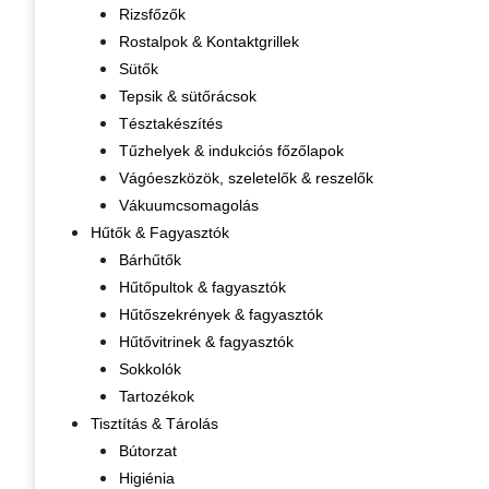
Rizsfőzők
Rostalpok & Kontaktgrillek
Sütők
Tepsik & sütőrácsok
Tésztakészítés
Tűzhelyek & indukciós főzőlapok
Vágóeszközök, szeletelők & reszelők
Vákuumcsomagolás
Hűtők & Fagyasztók
Bárhűtők
Hűtőpultok & fagyasztók
Hűtőszekrények & fagyasztók
Hűtővitrinek & fagyasztók
Sokkolók
Tartozékok
Tisztítás & Tárolás
Bútorzat
Higiénia