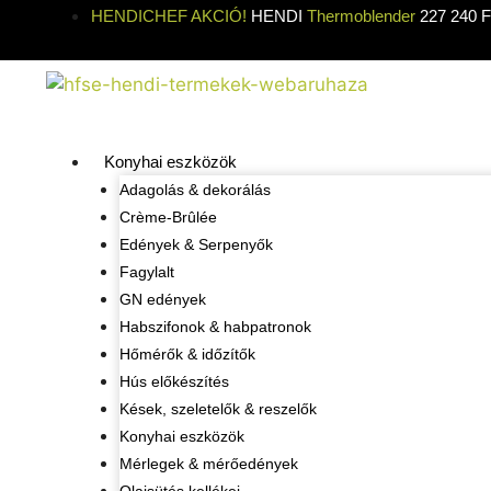
HENDICHEF AKCIÓ!
HENDI
Thermoblender
227 240 Ft
Konyhai eszközök
Adagolás & dekorálás
Crème-Brûlée
Edények & Serpenyők
Fagylalt
GN edények
Habszifonok & habpatronok
Hőmérők & időzítők
Hús előkészítés
Kések, szeletelők & reszelők
Konyhai eszközök
Mérlegek & mérőedények