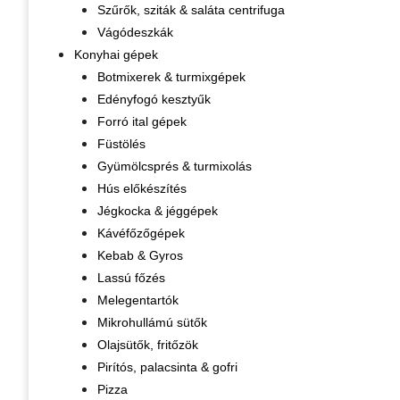
Szűrők, sziták & saláta centrifuga
Vágódeszkák
Konyhai gépek
Botmixerek & turmixgépek
Edényfogó kesztyűk
Forró ital gépek
Füstölés
Gyümölcsprés & turmixolás
Hús előkészítés
Jégkocka & jéggépek
Kávéfőzőgépek
Kebab & Gyros
Lassú főzés
Melegentartók
Mikrohullámú sütők
Olajsütők, fritőzök
Pirítós, palacsinta & gofri
Pizza