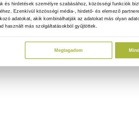
ak és hirdetések személyre szabásához, közösségi funkciók biz
hez. Ezenkívül közösségi média-, hirdető- és elemező partner
kozó adatokat, akik kombinálhatják az adatokat más olyan adato
d használt más szolgáltatásokból gyűjtöttek.
Megtagadom
Min