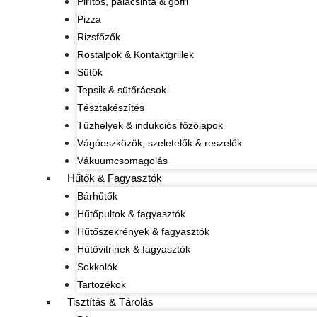
Pirítós, palacsinta & gofri
Pizza
Rizsfőzők
Rostalpok & Kontaktgrillek
Sütők
Tepsik & sütőrácsok
Tésztakészítés
Tűzhelyek & indukciós főzőlapok
Vágóeszközök, szeletelők & reszelők
Vákuumcsomagolás
Hűtők & Fagyasztók
Bárhűtők
Hűtőpultok & fagyasztók
Hűtőszekrények & fagyasztók
Hűtővitrinek & fagyasztók
Sokkolók
Tartozékok
Tisztítás & Tárolás