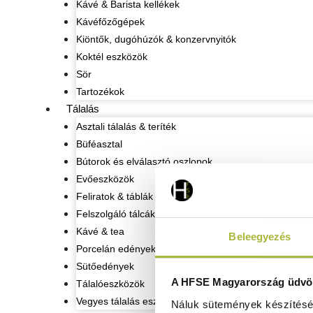
Kávé & Barista kellékek
Kávéfőzőgépek
Kiöntők, dugóhúzók & konzervnyitók
Koktél eszközök
Sör
Tartozékok
Tálalás
Asztali tálalás & teríték
Büféasztal
Bútorok és elválasztó oszlopok
Evőeszközök
Feliratok & táblák
Felszolgáló tálcák
Kávé & tea
Beleegyezés
Porcelán edények
Sütőedények
A HFSE Magyarország üdvöz
Tálalóeszközök
Vegyes tálalás eszközök
Náluk sütemények készítéséh