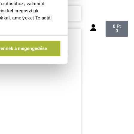
tosításához, valamint
einkkel megosztjuk
kkal, amelyeket Te adtál
0
Ft
0
dennek a megengedése