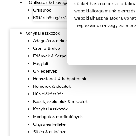
Grillsütők & Hősugárzók
sütiket használunk a tartalm
Grillsütők
weboldalforgalmunk elemzésé
Kültéri hősugárzók
weboldalhasználatodra vonat
meg számukra vagy az általa
Konyhai eszközök
Adagolás & dekorálás
Crème-Brûlée
Edények & Serpenyők
Fagylalt
GN edények
Habszifonok & habpatronok
Hőmérők & időzítők
Hús előkészítés
Kések, szeletelők & reszelők
Konyhai eszközök
Mérlegek & mérőedények
Olajsütés kellékei
Sütés & cukrászat