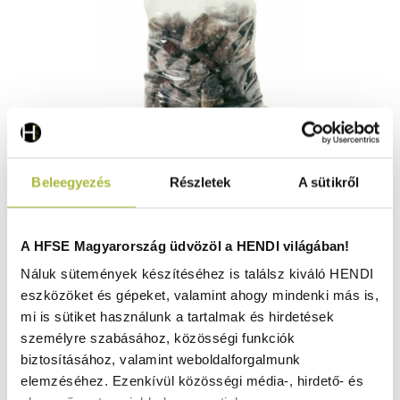
Lávakövek- durva – zacskó - HENDI 152904
Beleegyezés
Részletek
A sütikről
Raktáron
A HFSE Magyarország üdvözöl a HENDI világában!
Náluk sütemények készítéséhez is találsz kiváló HENDI
eszközöket és gépeket, valamint ahogy mindenki más is,
7.260
Ft
mi is sütiket használunk a tartalmak és hirdetések
(
5.717
Ft
+ ÁFA)
személyre szabásához, közösségi funkciók
biztosításához, valamint weboldalforgalmunk
KOSÁRBA
elemzéséhez. Ezenkívül közösségi média-, hirdető- és