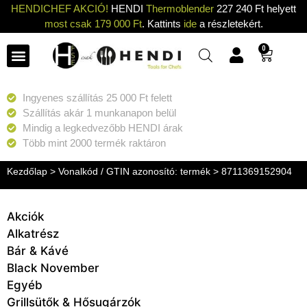
HENDICHEF AKCIÓ!
HENDI
Thermoblender
227 240 Ft helyett
most csak 179 000 Ft
. Kattints
ide
a részletekért.
0
Ingyenes szállítás 25 000 Ft felett
Szállítás akár 1 munkanapon belül
Mindig a legkedvezőbb HENDI árak
Több mint 2000 termék raktáron
Kezdőlap
> Vonalkód / GTIN azonosító: termék > 8711369152904
Akciók
Alkatrész
Bár & Kávé
Black November
Egyéb
Grillsütők & Hősugárzók