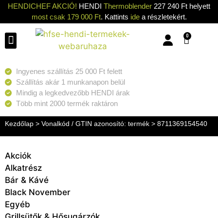
HENDICHEF AKCIÓ!
HENDI
Thermoblender
227 240 Ft helyett
most csak 179 000 Ft
. Kattints
ide
a részletekért.
0
Konyhai eszközök
Konyhai gépek
Hűtők & Fagyasztók
Tisztítás & Tárolás
Grillsütők & Hősugárzók
Ingyenes szállítás 25 000 Ft felett
Szállítás akár 1 munkanapon belül
Mindig a legkedvezőbb HENDI árak
Több mint 2000 termék raktáron
Kezdőlap
> Vonalkód / GTIN azonosító: termék > 8711369154540
Akciók
Alkatrész
Bár & Kávé
Black November
Egyéb
Grillsütők & Hősugárzók