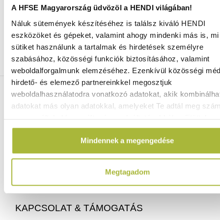
A HFSE Magyarország üdvözöl a HENDI világában!
Náluk sütemények készítéséhez is találsz kiváló HENDI
Ingyenes szállítás 25 000 Ft felett
eszközöket és gépeket, valamint ahogy mindenki más is, mi 
Szállítás akár 1 munkanapon belül
sütiket használunk a tartalmak és hirdetések személyre
Mindig a legkedvezőbb HENDI árak
szabásához, közösségi funkciók biztosításához, valamint
Több mint 2000 termék raktáron
weboldalforgalmunk elemzéséhez. Ezenkívül közösségi méd
hirdető- és elemező partnereinkkel megosztjuk
ELÉRHETŐSÉGEINK
weboldalhasználatodra vonatkozó adatokat, akik kombinálha
adatokat más olyan adatokkal, amelyeket Te adtál meg szá
vagy az általad használt más szolgáltatásokból gyűjtöttek.
06 (1) 770 1100
info@hfse.hu
Mindennek a megengedése
Megtagadom
KAPCSOLAT & TÁMOGATÁS