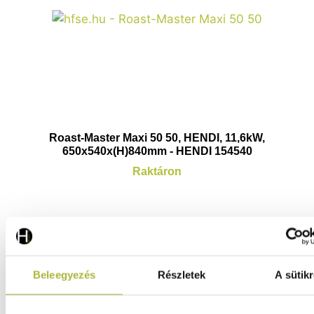
Roast-Master Maxi 50 50, HENDI, 11,6kW,
650x540x(H)840mm - HENDI 154540
Raktáron
121.790
Ft
(
95.898
Ft
+ ÁFA)
Beleegyezés
Részletek
A sütikr
KOSÁRBA