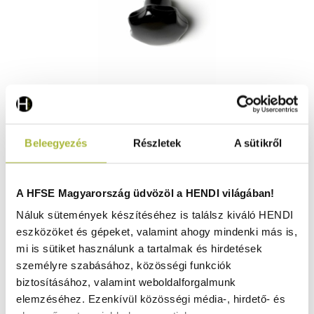
Fixing screw for foot for GrillMaster - HENDI 154588
Beleegyezés
Részletek
A sütikről
Rendelésre
A HFSE Magyarország üdvözöl a HENDI világában!
Náluk sütemények készítéséhez is találsz kiváló HENDI
eszközöket és gépeket, valamint ahogy mindenki más is,
1.070
Ft
mi is sütiket használunk a tartalmak és hirdetések
(
843
Ft
+ ÁFA)
személyre szabásához, közösségi funkciók
biztosításához, valamint weboldalforgalmunk
KOSÁRBA
elemzéséhez. Ezenkívül közösségi média-, hirdető- és