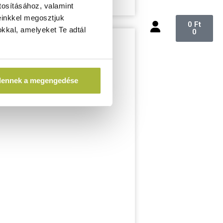
tosításához, valamint
einkkel megosztjuk
0
Ft
kkal, amelyeket Te adtál
0
dennek a megengedése