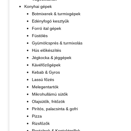
Konyhai gépek
Botmixerek & turmixgépek
Edényfogó kesztyűk
Forró ital gépek
Füstölés
Gyümölcsprés & turmixolás
Hús előkészítés
Jégkocka & jéggépek
Kávéfőzőgépek
Kebab & Gyros
Lassú főzés
Melegentartók
Mikrohullámú sütők
Olajsütők, fritőzök
Pirítós, palacsinta & gofri
Pizza
Rizsfőzők
Rostalpok & Kontaktgrillek