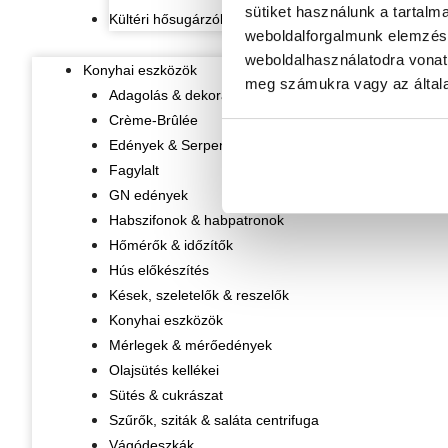
sütiket használunk a tartalm
Kültéri hősugárzók
weboldalforgalmunk elemzésé
weboldalhasználatodra vonat
Konyhai eszközök
meg számukra vagy az általa
Adagolás & dekorálás
Crème-Brûlée
Edények & Serpenyők
Fagylalt
GN edények
Habszifonok & habpatronok
Hőmérők & időzítők
Hús előkészítés
Kések, szeletelők & reszelők
Konyhai eszközök
Mérlegek & mérőedények
Olajsütés kellékei
Sütés & cukrászat
Szűrők, sziták & saláta centrifuga
Vágódeszkák