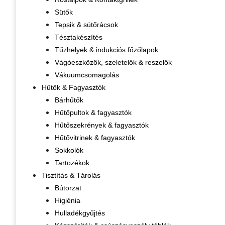
Sütők
Tepsik & sütőrácsok
Tésztakészítés
Tűzhelyek & indukciós főzőlapok
Vágóeszközök, szeletelők & reszelők
Vákuumcsomagolás
Hűtők & Fagyasztók
Bárhűtők
Hűtőpultok & fagyasztók
Hűtőszekrények & fagyasztók
Hűtővitrinek & fagyasztók
Sokkolók
Tartozékok
Tisztítás & Tárolás
Bútorzat
Higiénia
Hulladékgyűjtés