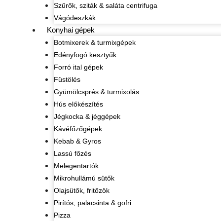
Szűrők, sziták & saláta centrifuga
Vágódeszkák
Konyhai gépek
Botmixerek & turmixgépek
Edényfogó kesztyűk
Forró ital gépek
Füstölés
Gyümölcsprés & turmixolás
Hús előkészítés
Jégkocka & jéggépek
Kávéfőzőgépek
Kebab & Gyros
Lassú főzés
Melegentartók
Mikrohullámú sütők
Olajsütők, fritőzök
Pirítós, palacsinta & gofri
Pizza