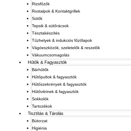
Rizsfőzők
Rostalpok & Kontaktgrillek
Sütők
Tepsik & sütőrácsok
Tésztakészítés
Tűzhelyek & indukciós főzőlapok
Vágóeszközök, szeletelők & reszelők
Vákuumcsomagolás
Hűtők & Fagyasztók
Bárhűtők
Hűtőpultok & fagyasztók
Hűtőszekrények & fagyasztók
Hűtővitrinek & fagyasztók
Sokkolók
Tartozékok
Tisztítás & Tárolás
Bútorzat
Higiénia