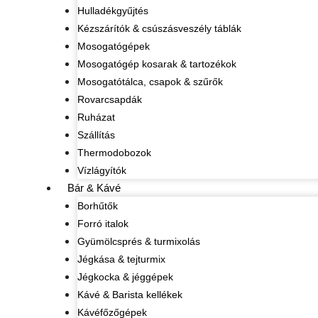
Hulladékgyűjtés
Kézszárítók & csúszásveszély táblák
Mosogatógépek
Mosogatógép kosarak & tartozékok
Mosogatótálca, csapok & szűrők
Rovarcsapdák
Ruházat
Szállítás
Thermodobozok
Vízlágyítók
Bár & Kávé
Borhűtők
Forró italok
Gyümölcsprés & turmixolás
Jégkása & tejturmix
Jégkocka & jéggépek
Kávé & Barista kellékek
Kávéfőzőgépek