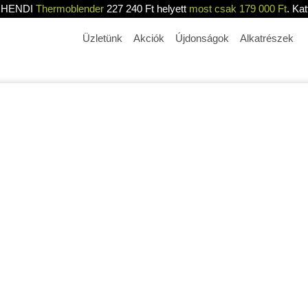
HENDI
Thermoblender
227 240 Ft helyett
most csak 179 000 Ft
. Kat
Üzletünk
Akciók
Újdonságok
Alkatrészek