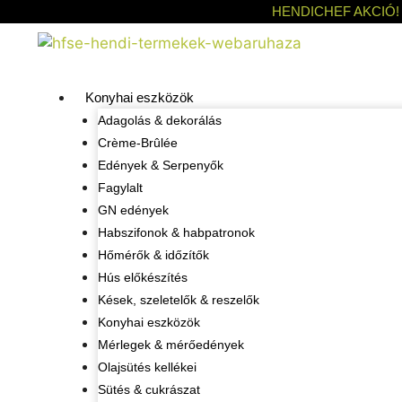
HENDICHEF AKCIÓ!
Konyhai eszközök
Adagolás & dekorálás
Crème-Brûlée
Edények & Serpenyők
Fagylalt
GN edények
Habszifonok & habpatronok
Hőmérők & időzítők
Hús előkészítés
Kések, szeletelők & reszelők
Konyhai eszközök
Mérlegek & mérőedények
Olajsütés kellékei
Sütés & cukrászat