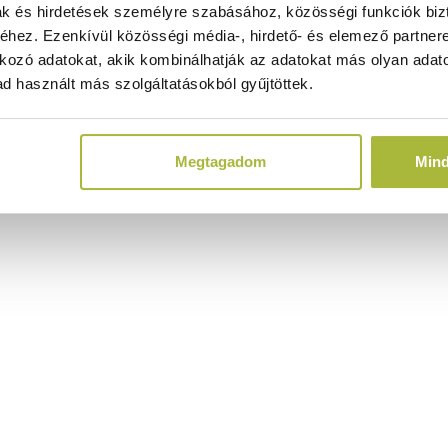
ak és hirdetések személyre szabásához, közösségi funkciók biz
hez. Ezenkívül közösségi média-, hirdető- és elemező partner
kozó adatokat, akik kombinálhatják az adatokat más olyan adato
d használt más szolgáltatásokból gyűjtöttek.
Megtagadom
Min