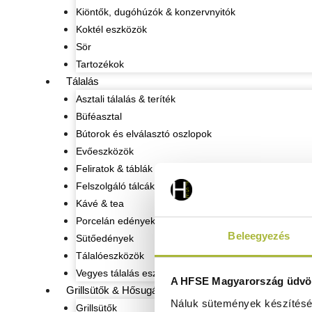
Kiöntők, dugóhúzók & konzervnyitók
Koktél eszközök
Sör
Tartozékok
Tálalás
Asztali tálalás & teríték
Büféasztal
Bútorok és elválasztó oszlopok
Evőeszközök
Feliratok & táblák
Felszolgáló tálcák
Kávé & tea
Porcelán edények
Beleegyezés
Sütőedények
Tálalóeszközök
Vegyes tálalás eszközök
A HFSE Magyarország üdvöz
Grillsütők & Hősugárzók
Náluk sütemények készítéséh
Grillsütők