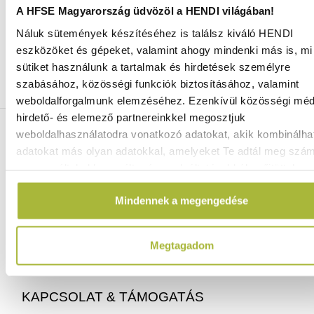
A HFSE Magyarország üdvözöl a HENDI világában!
Náluk sütemények készítéséhez is találsz kiváló HENDI
Ingyenes szállítás 25 000 Ft felett
eszközöket és gépeket, valamint ahogy mindenki más is, mi 
Szállítás akár 1 munkanapon belül
sütiket használunk a tartalmak és hirdetések személyre
Mindig a legkedvezőbb HENDI árak
szabásához, közösségi funkciók biztosításához, valamint
Több mint 2000 termék raktáron
weboldalforgalmunk elemzéséhez. Ezenkívül közösségi méd
hirdető- és elemező partnereinkkel megosztjuk
ELÉRHETŐSÉGEINK
weboldalhasználatodra vonatkozó adatokat, akik kombinálha
adatokat más olyan adatokkal, amelyeket Te adtál meg szá
vagy az általad használt más szolgáltatásokból gyűjtöttek.
06 (1) 770 1100
info@hfse.hu
Mindennek a megengedése
Megtagadom
KAPCSOLAT & TÁMOGATÁS