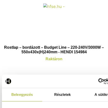
Rostlap – bordázott – Budget Line – 220-240V/3000W –
550x430x(H)240mm - HENDI 154984
Raktáron
113.400
Ft
(
89.291
Ft
+ ÁFA)
Beleegyezés
Részletek
A sütikr
KOSÁRBA