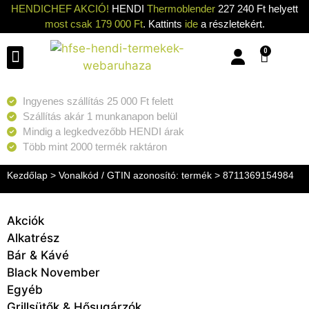
HENDICHEF AKCIÓ!
HENDI
Thermoblender
227 240 Ft helyett
most csak 179 000 Ft
. Kattints
ide
a részletekért.
0
Konyhai eszközök
Konyhai gépek
Hűtők & Fagyasztók
Tisztítás & Tárolás
Grillsütők & Hősugárzók
Ingyenes szállítás 25 000 Ft felett
Szállítás akár 1 munkanapon belül
Mindig a legkedvezőbb HENDI árak
Több mint 2000 termék raktáron
Kezdőlap
> Vonalkód / GTIN azonosító: termék > 8711369154984
Akciók
Alkatrész
Bár & Kávé
Black November
Egyéb
Grillsütők & Hősugárzók