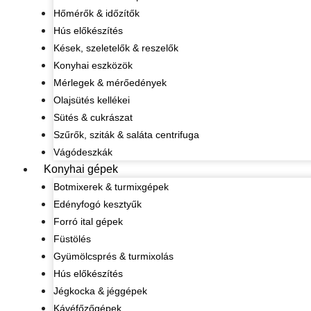
Hőmérők & időzítők
Hús előkészítés
Kések, szeletelők & reszelők
Konyhai eszközök
Mérlegek & mérőedények
Olajsütés kellékei
Sütés & cukrászat
Szűrők, sziták & saláta centrifuga
Vágódeszkák
Konyhai gépek
Botmixerek & turmixgépek
Edényfogó kesztyűk
Forró ital gépek
Füstölés
Gyümölcsprés & turmixolás
Hús előkészítés
Jégkocka & jéggépek
Kávéfőzőgépek