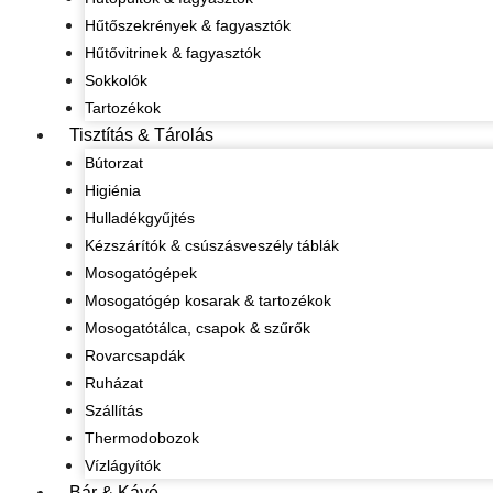
Hűtőszekrények & fagyasztók
Hűtővitrinek & fagyasztók
Sokkolók
Tartozékok
Tisztítás & Tárolás
Bútorzat
Higiénia
Hulladékgyűjtés
Kézszárítók & csúszásveszély táblák
Mosogatógépek
Mosogatógép kosarak & tartozékok
Mosogatótálca, csapok & szűrők
Rovarcsapdák
Ruházat
Szállítás
Thermodobozok
Vízlágyítók
Bár & Kávé