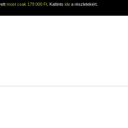
yett
most csak 179 000 Ft
. Kattints
ide
a részletekért.