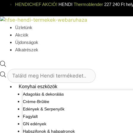
Kilépés
HENDICHEF AKCIÓ!
HENDI
Thermoblender
227 240 Ft hel
a
tartalomba
Üzletünk
Akciók
Újdonságok
Alkatrészek
Products
search
Konyhai eszközök
Adagolás & dekorálás
Crème-Brûlée
Edények & Serpenyők
Fagylalt
GN edények
Habszifonok & habpatronok