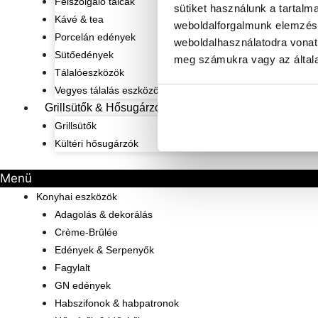
Felszolgáló tálcák
sütiket használunk a tartalm
Kávé & tea
weboldalforgalmunk elemzésé
Porcelán edények
weboldalhasználatodra vonat
Sütőedények
meg számukra vagy az általa
Tálalóeszközök
Vegyes tálalás eszközök
Grillsütők & Hősugárzók
Grillsütők
Kültéri hősugárzók
Menü
Konyhai eszközök
Adagolás & dekorálás
Crème-Brûlée
Edények & Serpenyők
Fagylalt
GN edények
Habszifonok & habpatronok