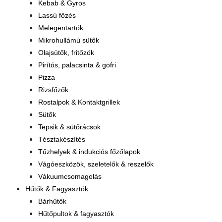
Kebab & Gyros
Lassú főzés
Melegentartók
Mikrohullámú sütők
Olajsütők, fritőzök
Pirítós, palacsinta & gofri
Pizza
Rizsfőzők
Rostalpok & Kontaktgrillek
Sütők
Tepsik & sütőrácsok
Tésztakészítés
Tűzhelyek & indukciós főzőlapok
Vágóeszközök, szeletelők & reszelők
Vákuumcsomagolás
Hűtők & Fagyasztók
Bárhűtők
Hűtőpultok & fagyasztók