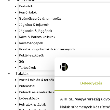
Borhűtők
Forró italok
Gyümölcsprés & turmixolás
Jégkása & tejturmix
Jégkocka & jéggépek
Kávé & Barista kellékek
Kávéfőzőgépek
Kiöntők, dugóhúzók & konzervnyitók
Koktél eszközök
Sör
Tartozékok
Tálalás
Asztali tálalás & teríték
Beleegyezés
Büféasztal
Bútorok és elválasztó oszlopok
Evőeszközök
A HFSE Magyarország üdvöz
Feliratok & táblák
Náluk sütemények készítéséh