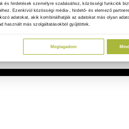
ak és hirdetések személyre szabásához, közösségi funkciók biz
hez. Ezenkívül közösségi média-, hirdető- és elemező partner
kozó adatokat, akik kombinálhatják az adatokat más olyan adato
d használt más szolgáltatásokból gyűjtöttek.
Megtagadom
Min