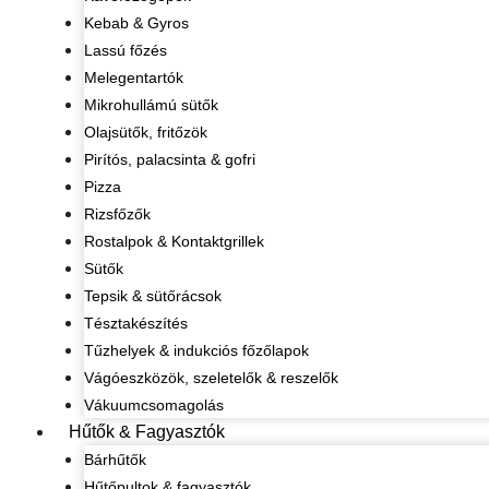
Kebab & Gyros
Lassú főzés
Melegentartók
Mikrohullámú sütők
Olajsütők, fritőzök
Pirítós, palacsinta & gofri
Pizza
Rizsfőzők
Rostalpok & Kontaktgrillek
Sütők
Tepsik & sütőrácsok
Tésztakészítés
Tűzhelyek & indukciós főzőlapok
Vágóeszközök, szeletelők & reszelők
Vákuumcsomagolás
Hűtők & Fagyasztók
Bárhűtők
Hűtőpultok & fagyasztók