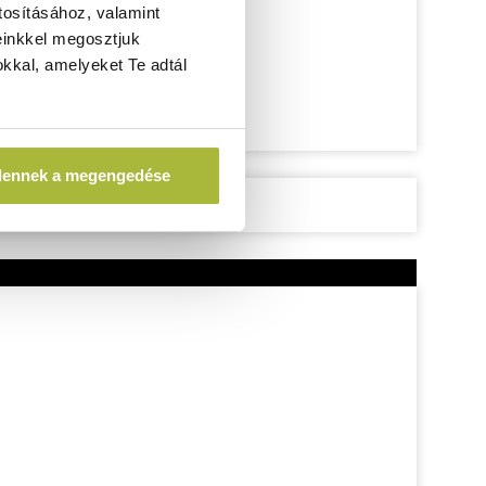
tosításához, valamint
einkkel megosztjuk
kkal, amelyeket Te adtál
dennek a megengedése