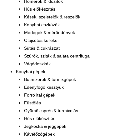
Hőmérők & időzítők
Hús előkészítés
Kések, szeletelők & reszelők
Konyhai eszközök
Mérlegek & mérőedények
Olajsütés kellékei
Sütés & cukrászat
Szűrők, sziták & saláta centrifuga
Vágódeszkák
Konyhai gépek
Botmixerek & turmixgépek
Edényfogó kesztyűk
Forró ital gépek
Füstölés
Gyümölcsprés & turmixolás
Hús előkészítés
Jégkocka & jéggépek
Kávéfőzőgépek