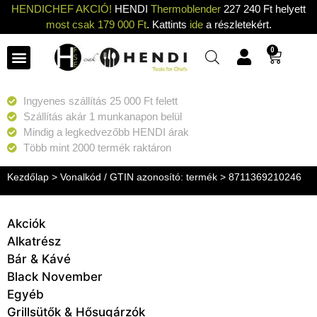
HENDICHEF AKCIÓ!
HENDI
Thermoblender
227 240 Ft helyett
most csak 179 000 Ft
. Kattints
ide
a részletekért.
0
Ingyenes szállítás 25 000 Ft felett
Szállítás akár 1 munkanapon belül
Mindig a legkedvezőbb HENDI árak
Több mint 2000 termék raktáron
Kezdőlap
> Vonalkód / GTIN azonosító: termék > 8711369210246
Akciók
Alkatrész
Bár & Kávé
Black November
Egyéb
Grillsütők & Hősugárzók