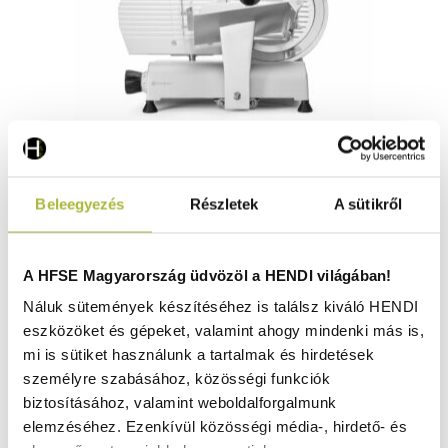
Szeletelő gép – Kitchen Line 300 – 230V/250W –
Beleegyezés
Részletek
A sütikről
615x494x(H)477mm - HENDI 210246
Raktáron
A HFSE Magyarország üdvözöl a HENDI világában!
Náluk sütemények készítéséhez is találsz kiváló HENDI
eszközöket és gépeket, valamint ahogy mindenki más is,
281.270
Ft
mi is sütiket használunk a tartalmak és hirdetések
(
221.472
Ft
+ ÁFA)
személyre szabásához, közösségi funkciók
biztosításához, valamint weboldalforgalmunk
KOSÁRBA
elemzéséhez. Ezenkívül közösségi média-, hirdető- és