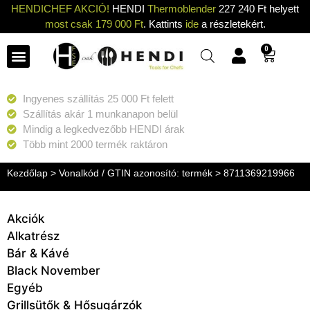
HENDICHEF AKCIÓ!
HENDI
Thermoblender
227 240 Ft helyett
most csak 179 000 Ft
. Kattints
ide
a részletekért.
0
Ingyenes szállítás 25 000 Ft felett
Szállítás akár 1 munkanapon belül
Mindig a legkedvezőbb HENDI árak
Több mint 2000 termék raktáron
Kezdőlap
> Vonalkód / GTIN azonosító: termék > 8711369219966
Akciók
Alkatrész
Bár & Kávé
Black November
Egyéb
Grillsütők & Hősugárzók