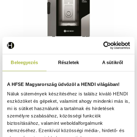
Konvekciós sütő – gőzfunkcióval – Contact 11 x GN 1/1
Beleegyezés
Részletek
A sütikről
– 400V/15400W – 730x849x(H)1130mm - HENDI 219966
Raktáron
A HFSE Magyarország üdvözöl a HENDI világában!
Náluk sütemények készítéséhez is találsz kiváló HENDI
eszközöket és gépeket, valamint ahogy mindenki más is,
2.078.730
Ft
mi is sütiket használunk a tartalmak és hirdetések
(
1.636.795
Ft
+ ÁFA)
személyre szabásához, közösségi funkciók
biztosításához, valamint weboldalforgalmunk
KOSÁRBA
elemzéséhez. Ezenkívül közösségi média-, hirdető- és