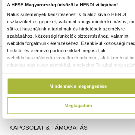
A HFSE Magyarország üdvözöl a HENDI világában!
Náluk sütemények készítéséhez is találsz kiváló HENDI
Ingyenes szállítás 25 000 Ft felett
eszközöket és gépeket, valamint ahogy mindenki más is, mi 
Szállítás akár 1 munkanapon belül
sütiket használunk a tartalmak és hirdetések személyre
Mindig a legkedvezőbb HENDI árak
szabásához, közösségi funkciók biztosításához, valamint
Több mint 2000 termék raktáron
weboldalforgalmunk elemzéséhez. Ezenkívül közösségi méd
hirdető- és elemező partnereinkkel megosztjuk
ELÉRHETŐSÉGEINK
weboldalhasználatodra vonatkozó adatokat, akik kombinálha
adatokat más olyan adatokkal, amelyeket Te adtál meg szá
vagy az általad használt más szolgáltatásokból gyűjtöttek.
06 (1) 770 1100
info@hfse.hu
Mindennek a megengedése
Megtagadom
KAPCSOLAT & TÁMOGATÁS