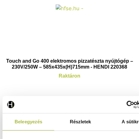
Touch and Go 400 elektromos pizzatészta nyújtógép –
230V/250W – 585x435x(H)715mm - HENDI 220368
Raktáron
597.360
Ft
(
470.362
Ft
+ ÁFA)
Beleegyezés
Részletek
A sütikr
KOSÁRBA