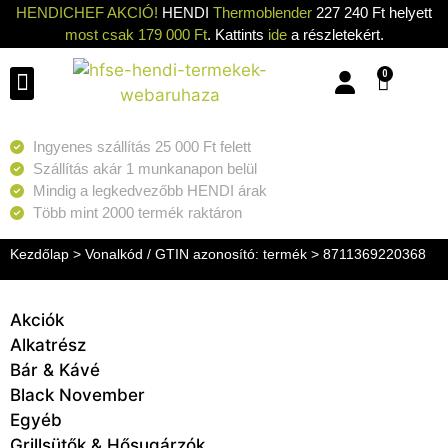
HENDICHEF AKCIÓ!
HENDI
Thermoblender
227 240 Ft helyett
most csak 179 000 Ft
. Kattints
ide
a részletekért.
0
Konyhai eszközök
Konyhai gépek
Hűtők & Fagyasztók
Tisztítás & Tárolás
Grillsütők & Hősugárzók
Ingyenes szállítás 25 000 Ft felett
Szállítás akár 1 munkanapon belül
Mindig a legkedvezőbb HENDI árak
Több mint 2000 termék raktáron
Kezdőlap
> Vonalkód / GTIN azonosító: termék > 8711369220368
Akciók
Alkatrész
Bár & Kávé
Black November
Egyéb
Grillsütők & Hősugárzók