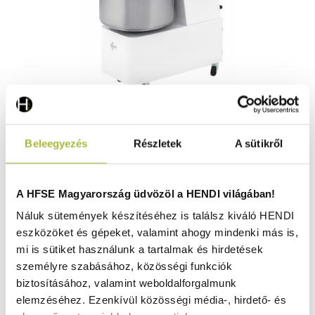
Spirális keverő fix tállal és 2 sebességfokozattal – 128
Beleegyezés
Részletek
A sütikről
kg/h – 48L – 400V/2200W – 480x805x(H)850mm - HENDI
222898
Nincs raktáron
A HFSE Magyarország üdvözöl a HENDI világában!
Náluk sütemények készítéséhez is találsz kiváló HENDI
eszközöket és gépeket, valamint ahogy mindenki más is,
1.111.700
Ft
mi is sütiket használunk a tartalmak és hirdetések
(
875.354
Ft
+ ÁFA)
személyre szabásához, közösségi funkciók
biztosításához, valamint weboldalforgalmunk
KOSÁRBA
elemzéséhez. Ezenkívül közösségi média-, hirdető- és