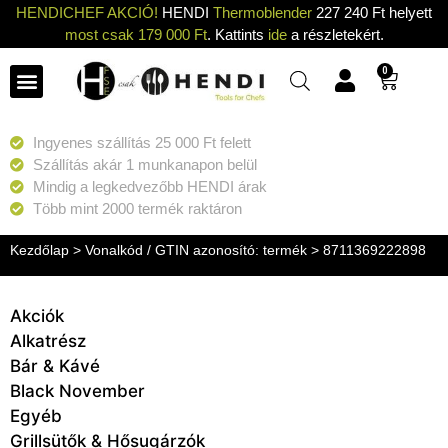
HENDICHEF AKCIÓ!
HENDI
Thermoblender
227 240 Ft helyett
most csak 179 000 Ft
. Kattints
ide
a részletekért.
0
Ingyenes szállítás 25 000 Ft felett
Szállítás akár 1 munkanapon belül
Mindig a legkedvezőbb HENDI árak
Több mint 2000 termék raktáron
Kezdőlap
> Vonalkód / GTIN azonosító: termék > 8711369222898
Akciók
Alkatrész
Bár & Kávé
Black November
Egyéb
Grillsütők & Hősugárzók