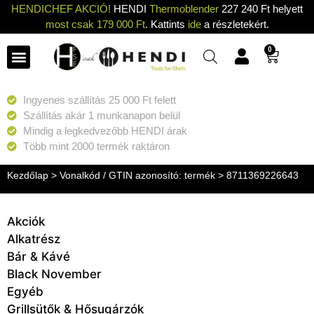
HENDICHEF AKCIÓ!
HENDI
Thermoblender
227 240 Ft helyett
most csak 179 000 Ft
. Kattints
ide
a részletekért.
0
Ingyenes szállítás 25 000 Ft felett
Szállítás akár 1 munkanapon belül
Mindig a legkedvezőbb HENDI árak
Több mint 2000 termék raktáron
Kezdőlap
> Vonalkód / GTIN azonosító: termék > 8711369226643
Akciók
Alkatrész
Bár & Kávé
Black November
Egyéb
Grillsütők & Hősugárzók