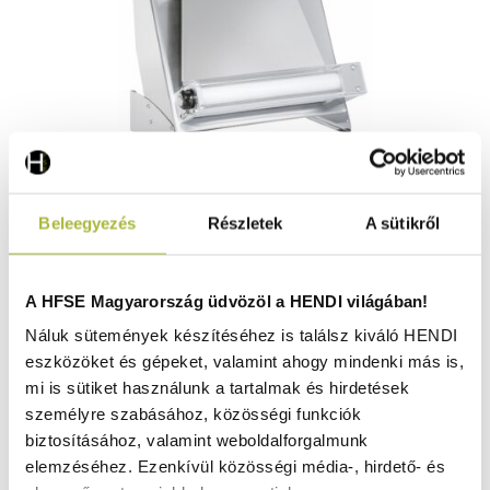
Elektromos tésztasütő 500 – 230V/250W –
Beleegyezés
Részletek
A sütikről
665x435x(H)715mm - HENDI 226643
Raktáron
A HFSE Magyarország üdvözöl a HENDI világában!
Náluk sütemények készítéséhez is találsz kiváló HENDI
eszközöket és gépeket, valamint ahogy mindenki más is,
617.610
Ft
mi is sütiket használunk a tartalmak és hirdetések
(
486.307
Ft
+ ÁFA)
személyre szabásához, közösségi funkciók
biztosításához, valamint weboldalforgalmunk
KOSÁRBA
elemzéséhez. Ezenkívül közösségi média-, hirdető- és