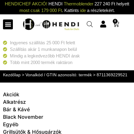
HENDICHEF AKCIÓ!
HENDI
Thermoblender
227 240 Ft helyett
most csak 179 000 Ft
. Kattints
ide
a részletekért.
0
Ingyenes szállítás 25 000 Ft felett
Szállítás akár 1 munkanapon belül
Mindig a legkedvezőbb HENDI árak
Több mint 2000 termék raktáron
Kezdőlap
> Vonalkód / GTIN azonosító: termék > 8711369229521
Akciók
Alkatrész
Bár & Kávé
Black November
Egyéb
Grillsütők & Hősugárzók