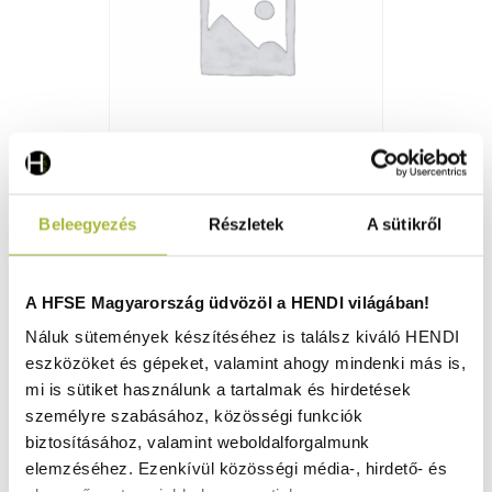
Állvány GN 1/1 sütőkhöz – Millenial Smart Gastro – Black
Beleegyezés
Részletek
A sütikről
Mask Gastro – Touch Screen Gastro –
610x560x(H)770mm - HENDI 229521
Raktáron
A HFSE Magyarország üdvözöl a HENDI világában!
Náluk sütemények készítéséhez is találsz kiváló HENDI
eszközöket és gépeket, valamint ahogy mindenki más is,
237.300
Ft
mi is sütiket használunk a tartalmak és hirdetések
(
186.850
Ft
+ ÁFA)
személyre szabásához, közösségi funkciók
biztosításához, valamint weboldalforgalmunk
KOSÁRBA
elemzéséhez. Ezenkívül közösségi média-, hirdető- és