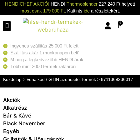
HENDICHEF AKCIÓ!
HENDI
Thermoblender
227 240 Ft helyett
most csak 179 000 Ft
. Kattints
ide
a részletekért.
0
Konyhai eszközök
Konyhai gépek
Hűtők & Fagyasztók
Tisztítás & Tárolás
Grillsütők & Hősugárzók
Ingyenes szállítás 25 000 Ft felett
Szállítás akár 1 munkanapon belül
Mindig a legkedvezőbb HENDI árak
Több mint 2000 termék raktáron
Kezdőlap
> Vonalkód / GTIN azonosító: termék > 8711369236017
Akciók
Alkatrész
Bár & Kávé
Black November
Egyéb
Grillsütők & Hősugárzók