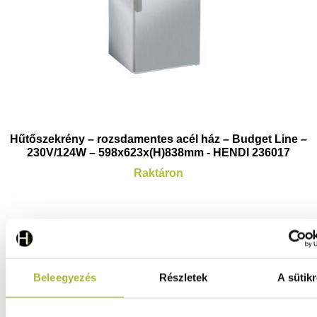
Hűtőszekrény – rozsdamentes acél ház – Budget Line –
230V/124W – 598x623x(H)838mm - HENDI 236017
Raktáron
212.620
Ft
(
167.417
Ft
+ ÁFA)
Beleegyezés
Részletek
A sütikr
KOSÁRBA