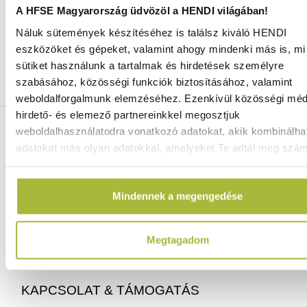
A HFSE Magyarország üdvözöl a HENDI világában!
Náluk sütemények készítéséhez is találsz kiváló HENDI
Ingyenes szállítás 25 000 Ft felett
eszközöket és gépeket, valamint ahogy mindenki más is, mi 
Szállítás akár 1 munkanapon belül
sütiket használunk a tartalmak és hirdetések személyre
Mindig a legkedvezőbb HENDI árak
szabásához, közösségi funkciók biztosításához, valamint
Több mint 2000 termék raktáron
weboldalforgalmunk elemzéséhez. Ezenkívül közösségi méd
hirdető- és elemező partnereinkkel megosztjuk
ELÉRHETŐSÉGEINK
weboldalhasználatodra vonatkozó adatokat, akik kombinálha
adatokat más olyan adatokkal, amelyeket Te adtál meg szá
vagy az általad használt más szolgáltatásokból gyűjtöttek.
06 (1) 770 1100
info@hfse.hu
Mindennek a megengedése
Megtagadom
KAPCSOLAT & TÁMOGATÁS