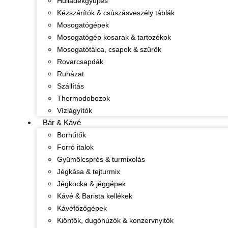
Hulladékgyűjtés
Kézszárítók & csúszásveszély táblák
Mosogatógépek
Mosogatógép kosarak & tartozékok
Mosogatótálca, csapok & szűrők
Rovarcsapdák
Ruházat
Szállítás
Thermodobozok
Vízlágyítók
Bár & Kávé
Borhűtők
Forró italok
Gyümölcsprés & turmixolás
Jégkása & tejturmix
Jégkocka & jéggépek
Kávé & Barista kellékek
Kávéfőzőgépek
Kiöntők, dugóhúzók & konzervnyitók