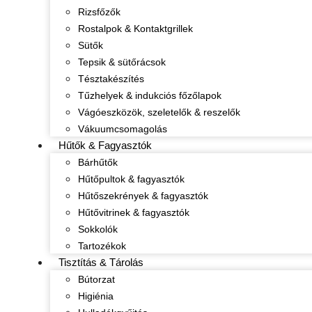
Rizsfőzők
Rostalpok & Kontaktgrillek
Sütők
Tepsik & sütőrácsok
Tésztakészítés
Tűzhelyek & indukciós főzőlapok
Vágóeszközök, szeletelők & reszelők
Vákuumcsomagolás
Hűtők & Fagyasztók
Bárhűtők
Hűtőpultok & fagyasztók
Hűtőszekrények & fagyasztók
Hűtővitrinek & fagyasztók
Sokkolók
Tartozékok
Tisztítás & Tárolás
Bútorzat
Higiénia