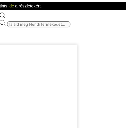
tints
ide
a részletekért.