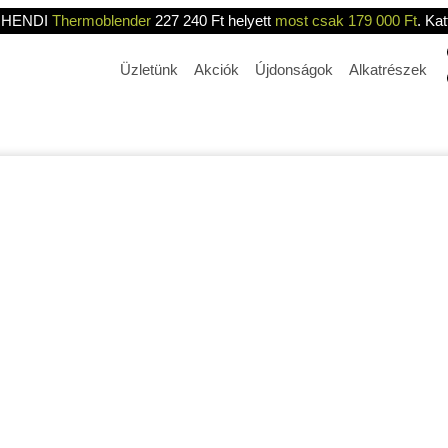
HENDI
Thermoblender
227 240 Ft helyett
most csak 179 000 Ft
. Kat
Üzletünk
Akciók
Újdonságok
Alkatrészek