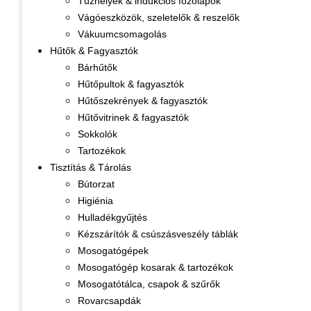
Tűzhelyek & indukciós főzőlapok
Vágóeszközök, szeletelők & reszelők
Vákuumcsomagolás
Hűtők & Fagyasztók
Bárhűtők
Hűtőpultok & fagyasztók
Hűtőszekrények & fagyasztók
Hűtővitrinek & fagyasztók
Sokkolók
Tartozékok
Tisztítás & Tárolás
Bútorzat
Higiénia
Hulladékgyűjtés
Kézszárítók & csúszásveszély táblák
Mosogatógépek
Mosogatógép kosarak & tartozékok
Mosogatótálca, csapok & szűrők
Rovarcsapdák