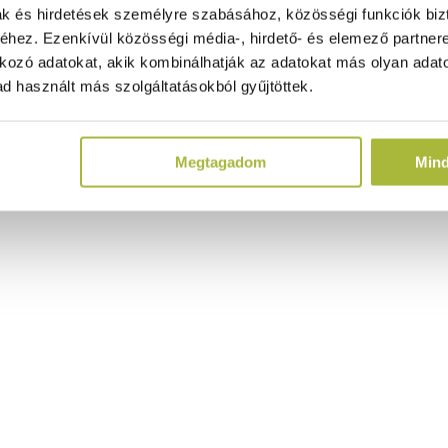
ak és hirdetések személyre szabásához, közösségi funkciók biz
hez. Ezenkívül közösségi média-, hirdető- és elemező partner
kozó adatokat, akik kombinálhatják az adatokat más olyan adato
d használt más szolgáltatásokból gyűjtöttek.
Megtagadom
Min