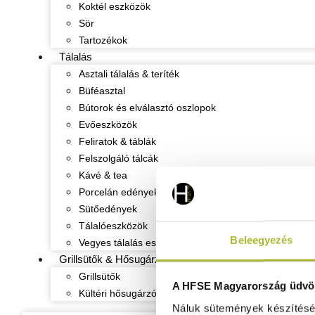
Koktél eszközök
Sör
Tartozékok
Tálalás
Asztali tálalás & teríték
Büféasztal
Bútorok és elválasztó oszlopok
Evőeszközök
Feliratok & táblák
Felszolgáló tálcák
Kávé & tea
Porcelán edények
Sütőedények
Tálalóeszközök
Beleegyezés
Vegyes tálalás eszközök
Grillsütők & Hősugárzók
Grillsütők
A HFSE Magyarország üdvöz
Kültéri hősugárzók
Náluk sütemények készítéséh