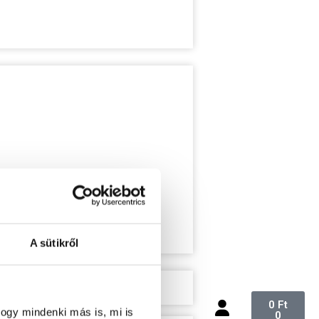
A sütikről
0
Ft
ogy mindenki más is, mi is
0