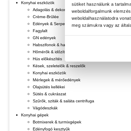
Konyhai eszközök
sütiket használunk a tartalm
Adagolás & dekorálás
weboldalforgalmunk elemzésé
Crème-Brûlée
weboldalhasználatodra vonat
Edények & Serpenyők
meg számukra vagy az általa
Fagylalt
GN edények
Habszifonok & habpatronok
Hőmérők & időzítők
Hús előkészítés
Kések, szeletelők & reszelők
Konyhai eszközök
Mérlegek & mérőedények
Olajsütés kellékei
Sütés & cukrászat
Szűrők, sziták & saláta centrifuga
Vágódeszkák
Konyhai gépek
Botmixerek & turmixgépek
Edényfogó kesztyűk