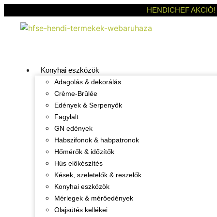
HENDICHEF AKCIÓ!
Konyhai eszközök
Adagolás & dekorálás
Crème-Brûlée
Edények & Serpenyők
Fagylalt
GN edények
Habszifonok & habpatronok
Hőmérők & időzítők
Hús előkészítés
Kések, szeletelők & reszelők
Konyhai eszközök
Mérlegek & mérőedények
Olajsütés kellékei