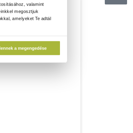
tosításához, valamint
einkkel megosztjuk
kkal, amelyeket Te adtál
dennek a megengedése