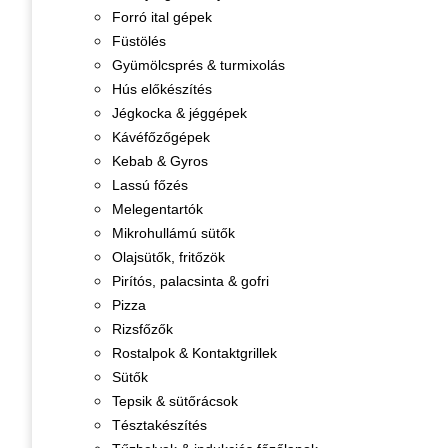
Forró ital gépek
Füstölés
Gyümölcsprés & turmixolás
Hús előkészítés
Jégkocka & jéggépek
Kávéfőzőgépek
Kebab & Gyros
Lassú főzés
Melegentartók
Mikrohullámú sütők
Olajsütők, fritőzök
Pirítós, palacsinta & gofri
Pizza
Rizsfőzők
Rostalpok & Kontaktgrillek
Sütők
Tepsik & sütőrácsok
Tésztakészítés