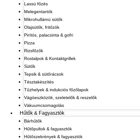
Lassú főzés
Melegentartók
Mikrohullámú sütők
Olajsütők, fritőzök
Pirítós, palacsinta & gofri
Pizza
Rizsfőzők
Rostalpok & Kontaktgrillek
Sütők
Tepsik & sütőrácsok
Tésztakészítés
Tűzhelyek & indukciós főzőlapok
Vágóeszközök, szeletelők & reszelők
Vákuumcsomagolás
Hűtők & Fagyasztók
Bárhűtők
Hűtőpultok & fagyasztók
Hűtőszekrények & fagyasztók