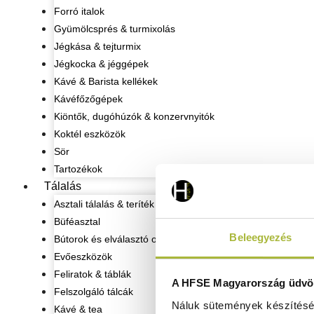
Forró italok
Gyümölcsprés & turmixolás
Jégkása & tejturmix
Jégkocka & jéggépek
Kávé & Barista kellékek
Kávéfőzőgépek
Kiöntők, dugóhúzók & konzervnyitók
Koktél eszközök
Sör
Tartozékok
Tálalás
Asztali tálalás & teríték
Büféasztal
Beleegyezés
Bútorok és elválasztó oszlopok
Evőeszközök
Feliratok & táblák
A HFSE Magyarország üdvöz
Felszolgáló tálcák
Náluk sütemények készítéséh
Kávé & tea