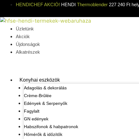
Kilépés
HENDICHEF AKCIÓ!
HENDI
Thermoblender
227 240 Ft hel
a
tartalomba
Üzletünk
Akciók
Újdonságok
Alkatrészek
Konyhai eszközök
Adagolás & dekorálás
Crème-Brûlée
Edények & Serpenyők
Fagylalt
GN edények
Habszifonok & habpatronok
Hőmérők & időzítők