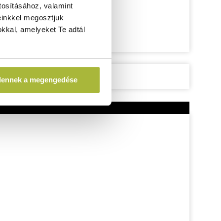
tosításához, valamint
einkkel megosztjuk
kkal, amelyeket Te adtál
dennek a megengedése