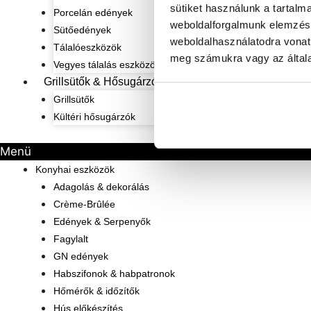
sütiket használunk a tartalm
Porcelán edények
weboldalforgalmunk elemzésé
Sütőedények
weboldalhasználatodra vonat
Tálalóeszközök
meg számukra vagy az általa
Vegyes tálalás eszközök
Grillsütők & Hősugárzók
Grillsütők
Kültéri hősugárzók
Menü
Konyhai eszközök
Adagolás & dekorálás
Crème-Brûlée
Edények & Serpenyők
Fagylalt
GN edények
Habszifonok & habpatronok
Hőmérők & időzítők
Hús előkészítés