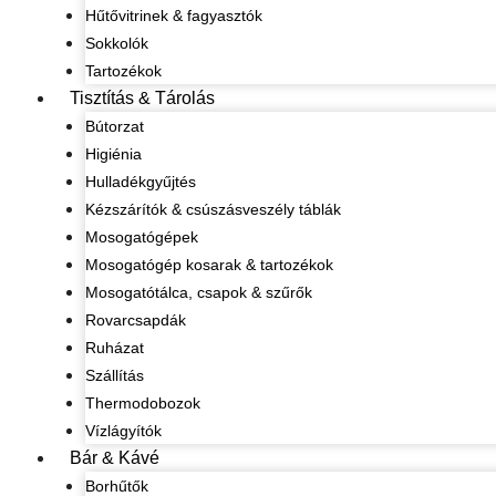
Hűtővitrinek & fagyasztók
Sokkolók
Tartozékok
Tisztítás & Tárolás
Bútorzat
Higiénia
Hulladékgyűjtés
Kézszárítók & csúszásveszély táblák
Mosogatógépek
Mosogatógép kosarak & tartozékok
Mosogatótálca, csapok & szűrők
Rovarcsapdák
Ruházat
Szállítás
Thermodobozok
Vízlágyítók
Bár & Kávé
Borhűtők