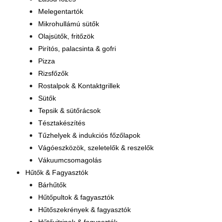
Melegentartók
Mikrohullámú sütők
Olajsütők, fritőzök
Pirítós, palacsinta & gofri
Pizza
Rizsfőzők
Rostalpok & Kontaktgrillek
Sütők
Tepsik & sütőrácsok
Tésztakészítés
Tűzhelyek & indukciós főzőlapok
Vágóeszközök, szeletelők & reszelők
Vákuumcsomagolás
Hűtők & Fagyasztók
Bárhűtők
Hűtőpultok & fagyasztók
Hűtőszekrények & fagyasztók
Hűtővitrinek & fagyasztók