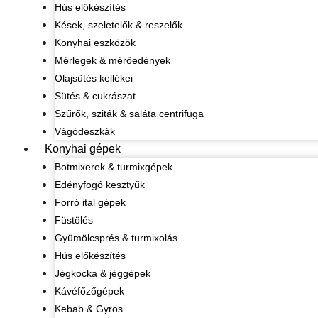
Hús előkészítés
Kések, szeletelők & reszelők
Konyhai eszközök
Mérlegek & mérőedények
Olajsütés kellékei
Sütés & cukrászat
Szűrők, sziták & saláta centrifuga
Vágódeszkák
Konyhai gépek
Botmixerek & turmixgépek
Edényfogó kesztyűk
Forró ital gépek
Füstölés
Gyümölcsprés & turmixolás
Hús előkészítés
Jégkocka & jéggépek
Kávéfőzőgépek
Kebab & Gyros