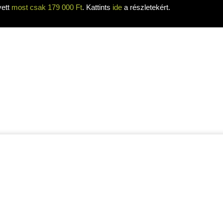
yett
most csak 179 000 Ft
. Kattints
ide
a részletekért.