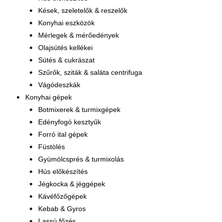
Kések, szeletelők & reszelők
Konyhai eszközök
Mérlegek & mérőedények
Olajsütés kellékei
Sütés & cukrászat
Szűrők, sziták & saláta centrifuga
Vágódeszkák
Konyhai gépek
Botmixerek & turmixgépek
Edényfogó kesztyűk
Forró ital gépek
Füstölés
Gyümölcsprés & turmixolás
Hús előkészítés
Jégkocka & jéggépek
Kávéfőzőgépek
Kebab & Gyros
Lassú főzés