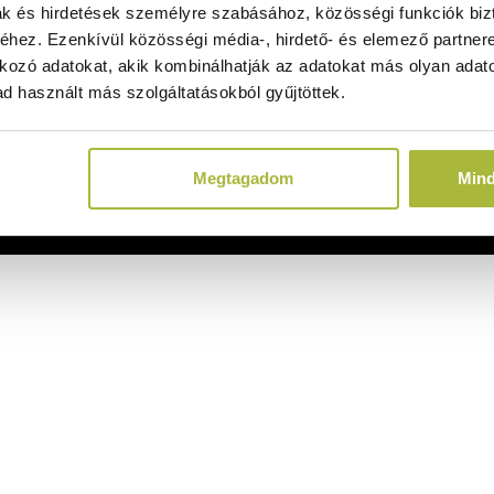
ak és hirdetések személyre szabásához, közösségi funkciók biz
hez. Ezenkívül közösségi média-, hirdető- és elemező partner
kozó adatokat, akik kombinálhatják az adatokat más olyan adato
d használt más szolgáltatásokból gyűjtöttek.
Megtagadom
Min