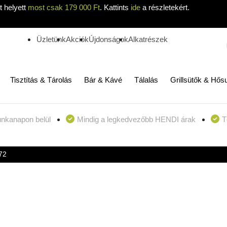
 helyett
most csak 179 000 Ft
. Kattints
ide
a részletekért.
Üzletünk
Akciók
Újdonságok
Alkatrészek
Tisztítás & Tárolás
Bár & Kávé
Tálalás
Grillsütők & Hős
unkanapon belül
Mindig a legkedvezőbb HENDI árak
T
72