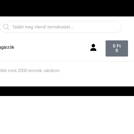
0
Ft
ugárzók
0
öbb mint 2000 termék raktáron