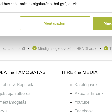
d használt más szolgáltatásokból gyűjtöttek.
KOSÁRBA
Megtagadom
Min
unkanapon belül
Mindig a legkedvezőbb HENDI árak
T
LAT & TÁMOGATÁS
HÍREK & MÉDIA
kabolt & Kapcsolat
Katalógusok
jekt ajánlatkérés
Aktuális híreink
rméktámogatás
Youtube
rviz
Facebook