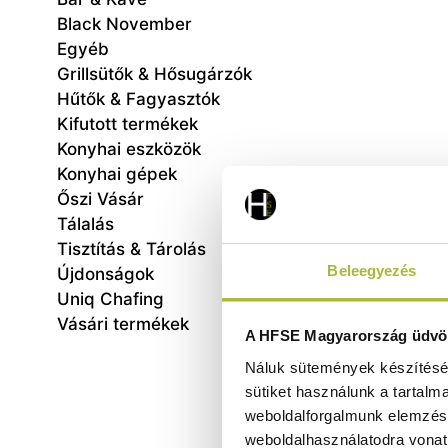
Black November
Egyéb
Grillsütők & Hősugárzók
Hűtők & Fagyasztók
Kifutott termékek
Konyhai eszközök
Konyhai gépek
Őszi Vásár
Tálalás
Tisztítás & Tárolás
Beleegyezés
Újdonságok
270x
Uniq Chafing
Vásári termékek
A HFSE Magyarország üdvöz
Náluk sütemények készítéséh
sütiket használunk a tartalm
weboldalforgalmunk elemzésé
weboldalhasználatodra vonat