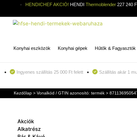
HENDICHEF AKCIÓ!
HENDI
Thermoblender
227 240 Ft
Konyhai eszközök
Konyhai gépek
Hűtők & Fagyasztók
Ingyenes szállítás 25 000 Ft felett
Szállítás akár 1 m
Kezdőlap
> Vonalkód / GTIN azonosító: termék > 87113695054
Akciók
Alkatrész
Bár & Kávé