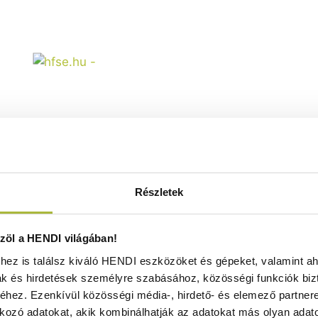
Tölgyfa tálalódeszka –
Részletek
270x(H)20mm - HENDI 505472
Raktáron
öl a HENDI világában!
ez is találsz kiváló HENDI eszközöket és gépeket, valamint ah
ak és hirdetések személyre szabásához, közösségi funkciók biz
14.570
Ft
hez. Ezenkívül közösségi média-, hirdető- és elemező partner
(
11.472
Ft
+ ÁFA)
kozó adatokat, akik kombinálhatják az adatokat más olyan adato