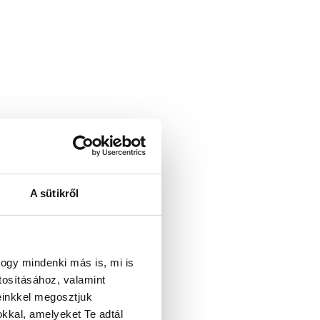
A sütikről
ogy mindenki más is, mi is
tosításához, valamint
einkkel megosztjuk
kkal, amelyeket Te adtál