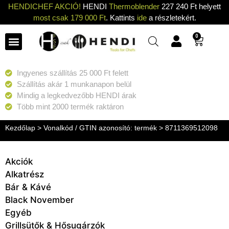
HENDICHEF AKCIÓ!
HENDI
Thermoblender
227 240 Ft helyett
most csak 179 000 Ft
. Kattints
ide
a részletekért.
0
Ingyenes szállítás 25 000 Ft felett
Szállítás akár 1 munkanapon belül
Mindig a legkedvezőbb HENDI árak
Több mint 2000 termék raktáron
Kezdőlap
> Vonalkód / GTIN azonosító: termék > 8711369512098
Akciók
Alkatrész
Bár & Kávé
Black November
Egyéb
Grillsütők & Hősugárzók