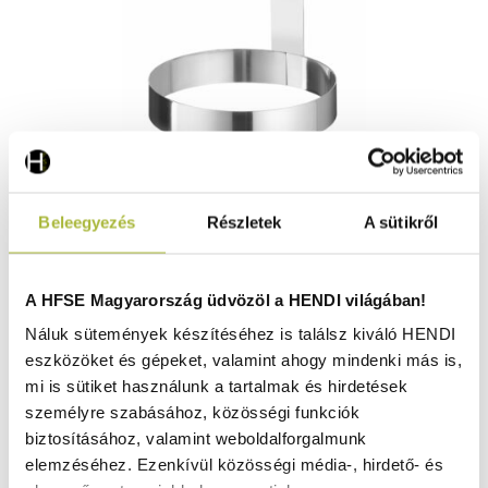
Tojásgyűrű fogantyúval – ⌀128x(H)125mm - HENDI
Beleegyezés
Részletek
A sütikről
512098
Raktáron
A HFSE Magyarország üdvözöl a HENDI világában!
Náluk sütemények készítéséhez is találsz kiváló HENDI
eszközöket és gépeket, valamint ahogy mindenki más is,
1.330
Ft
mi is sütiket használunk a tartalmak és hirdetések
(
1.047
Ft
+ ÁFA)
személyre szabásához, közösségi funkciók
biztosításához, valamint weboldalforgalmunk
KOSÁRBA
elemzéséhez. Ezenkívül közösségi média-, hirdető- és