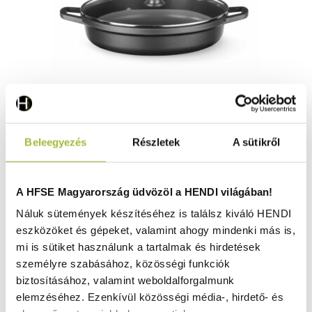
Öntött alumínium edény – tapadásmentes bevonattal – 4
Beleegyezés
Részletek
A sütikről
– 3L – Fekete – 425x332x(H)70mm - HENDI 611012
Nincs raktáron
A HFSE Magyarország üdvözöl a HENDI világában!
Náluk sütemények készítéséhez is találsz kiváló HENDI
eszközöket és gépeket, valamint ahogy mindenki más is,
14.500
Ft
mi is sütiket használunk a tartalmak és hirdetések
(
11.417
Ft
+ ÁFA)
személyre szabásához, közösségi funkciók
biztosításához, valamint weboldalforgalmunk
KOSÁRBA
elemzéséhez. Ezenkívül közösségi média-, hirdető- és