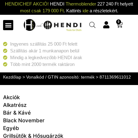
HENDICHEF AKCIÓ!
HENDI
Thermoblender
227 240 Ft helyett
most csak 179 000 Ft
. Kattints
ide
a részletekért.
0
Ingyenes szállítás 25 000 Ft felett
Szállítás akár 1 munkanapon belül
Mindig a legkedvezőbb HENDI árak
Több mint 2000 termék raktáron
Kezdőlap
> Vonalkód / GTIN azonosító: termék > 8711369611012
Akciók
Alkatrész
Bár & Kávé
Black November
Egyéb
Grillsütők & Hősugárzók