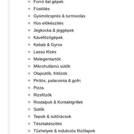
Forró ital gépek
Füstölés
Gyümölcsprés & turmixolás
Hús előkészítés
Jégkocka & jéggépek
Kávéfőzőgépek
Kebab & Gyros
Lassú főzés
Melegentartók
Mikrohullámú sütők
Olajsütők, fritőzök
Pirítós, palacsinta & gofri
Pizza
Rizsfőzők
Rostalpok & Kontaktgrillek
Sütők
Tepsik & sütőrácsok
Tésztakészítés
Tűzhelyek & indukciós főzőlapok