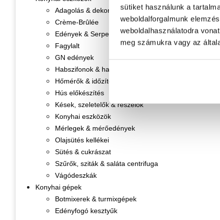
sütiket használunk a tartalm
Adagolás & dekorálás
weboldalforgalmunk elemzésé
Crème-Brûlée
weboldalhasználatodra vonat
Edények & Serpenyők
meg számukra vagy az általa
Fagylalt
GN edények
Habszifonok & habpatronok
Hőmérők & időzítők
Hús előkészítés
Kések, szeletelők & reszelők
Konyhai eszközök
Mérlegek & mérőedények
Olajsütés kellékei
Sütés & cukrászat
Szűrők, sziták & saláta centrifuga
Vágódeszkák
Konyhai gépek
Botmixerek & turmixgépek
Edényfogó kesztyűk