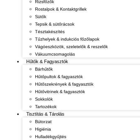
Rizsfőzők
Rostalpok & Kontaktgrillek
Sütők
Tepsik & sütőrácsok
Tésztakészítés
Tűzhelyek & indukciós főzőlapok
Vágóeszközök, szeletelők & reszelők
Vákuumcsomagolás
Hűtők & Fagyasztók
Bárhűtők
Hűtőpultok & fagyasztók
Hűtőszekrények & fagyasztók
Hűtővitrinek & fagyasztók
Sokkolók
Tartozékok
Tisztítás & Tárolás
Bútorzat
Higiénia
Hulladékgyűjtés