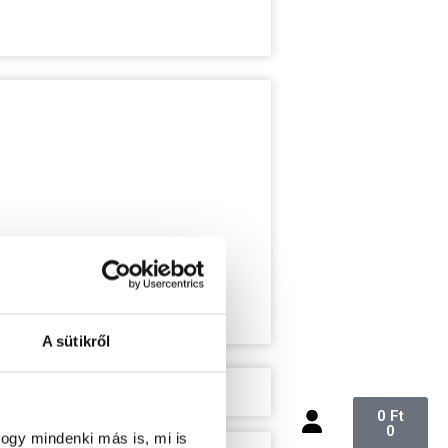
A sütikről
0
Ft
0
ogy mindenki más is, mi is