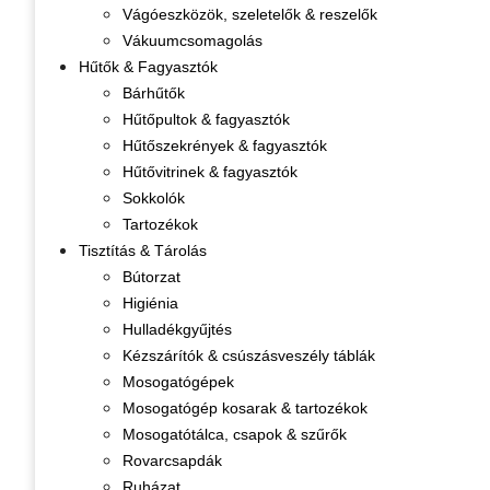
Vágóeszközök, szeletelők & reszelők
Vákuumcsomagolás
Hűtők & Fagyasztók
Bárhűtők
Hűtőpultok & fagyasztók
Hűtőszekrények & fagyasztók
Hűtővitrinek & fagyasztók
Sokkolók
Tartozékok
Tisztítás & Tárolás
Bútorzat
Higiénia
Hulladékgyűjtés
Kézszárítók & csúszásveszély táblák
Mosogatógépek
Mosogatógép kosarak & tartozékok
Mosogatótálca, csapok & szűrők
Rovarcsapdák
Ruházat