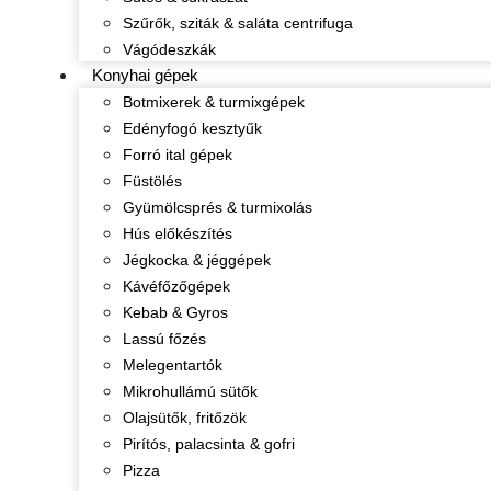
Szűrők, sziták & saláta centrifuga
Vágódeszkák
Konyhai gépek
Botmixerek & turmixgépek
Edényfogó kesztyűk
Forró ital gépek
Füstölés
Gyümölcsprés & turmixolás
Hús előkészítés
Jégkocka & jéggépek
Kávéfőzőgépek
Kebab & Gyros
Lassú főzés
Melegentartók
Mikrohullámú sütők
Olajsütők, fritőzök
Pirítós, palacsinta & gofri
Pizza