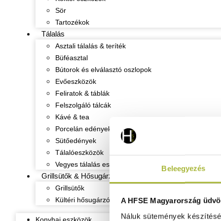
Sör
Tartozékok
Tálalás
Asztali tálalás & teríték
Büféasztal
Bútorok és elválasztó oszlopok
Evőeszközök
Feliratok & táblák
Felszolgáló tálcák
Kávé & tea
Porcelán edények
Sütőedények
Tálalóeszközök
Vegyes tálalás eszközök
Beleegyezés
Grillsütők & Hősugárzók
Grillsütők
Kültéri hősugárzók
A HFSE Magyarország üdvöz
Náluk sütemények készítéséh
Konyhai eszközök