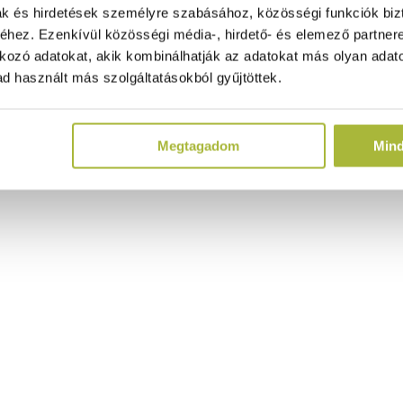
ak és hirdetések személyre szabásához, közösségi funkciók biz
hez. Ezenkívül közösségi média-, hirdető- és elemező partner
kozó adatokat, akik kombinálhatják az adatokat más olyan adato
d használt más szolgáltatásokból gyűjtöttek.
Megtagadom
Min