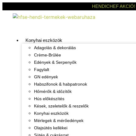
HENDICHEF AKCIÓ!
Konyhai eszközök
Adagolás & dekorálás
Crème-Brûlée
Edények & Serpenyők
Fagylalt
GN edények
Habszifonok & habpatronok
Hőmérők & időzítők
Hús előkészítés
Kések, szeletelők & reszelők
Konyhai eszközök
Mérlegek & mérőedények
Olajsütés kellékei
Sütés & cukrászat