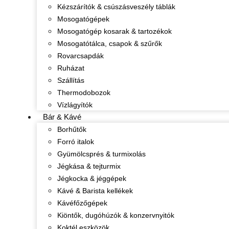
Kézszárítók & csúszásveszély táblák
Mosogatógépek
Mosogatógép kosarak & tartozékok
Mosogatótálca, csapok & szűrők
Rovarcsapdák
Ruházat
Szállítás
Thermodobozok
Vízlágyítók
Bár & Kávé
Borhűtők
Forró italok
Gyümölcsprés & turmixolás
Jégkása & tejturmix
Jégkocka & jéggépek
Kávé & Barista kellékek
Kávéfőzőgépek
Kiöntők, dugóhúzók & konzervnyitók
Koktél eszközök