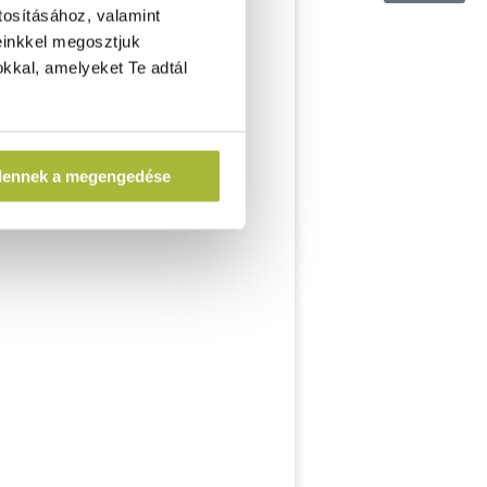
tosításához, valamint
einkkel megosztjuk
kkal, amelyeket Te adtál
dennek a megengedése