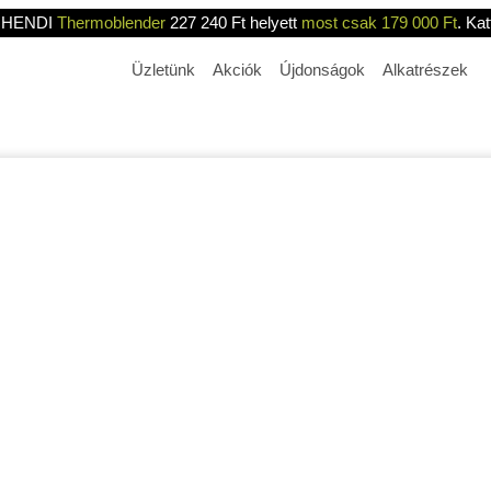
HENDI
Thermoblender
227 240 Ft helyett
most csak 179 000 Ft
. Kat
Üzletünk
Akciók
Újdonságok
Alkatrészek