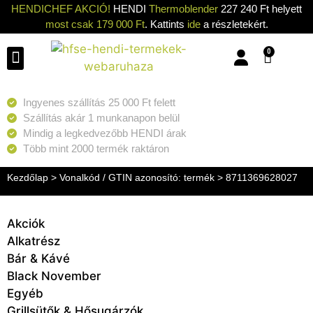
HENDICHEF AKCIÓ!
HENDI
Thermoblender
227 240 Ft helyett
most csak 179 000 Ft
. Kattints
ide
a részletekért.
0
Konyhai eszközök
Konyhai gépek
Hűtők & Fagyasztók
Tisztítás & Tárolás
Grillsütők & Hősugárzók
Ingyenes szállítás 25 000 Ft felett
Szállítás akár 1 munkanapon belül
Mindig a legkedvezőbb HENDI árak
Több mint 2000 termék raktáron
Kezdőlap
> Vonalkód / GTIN azonosító: termék > 8711369628027
Akciók
Alkatrész
Bár & Kávé
Black November
Egyéb
Grillsütők & Hősugárzók