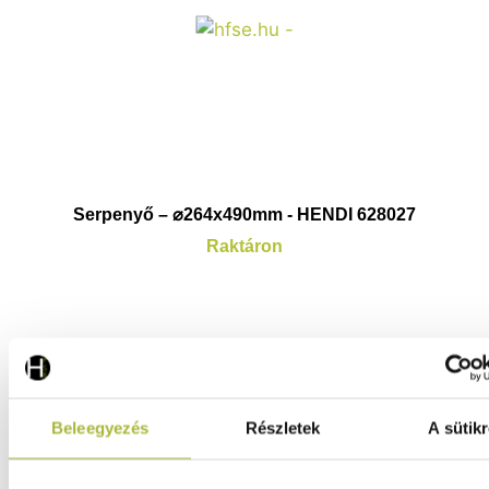
Serpenyő – ⌀264x490mm - HENDI 628027
Raktáron
7.730
Ft
(
6.087
Ft
+ ÁFA)
Beleegyezés
Részletek
A sütikr
KOSÁRBA