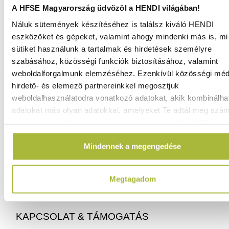
A HFSE Magyarország üdvözöl a HENDI világában!
Náluk sütemények készítéséhez is találsz kiváló HENDI
Ingyenes szállítás 25 000 Ft felett
eszközöket és gépeket, valamint ahogy mindenki más is, mi 
Szállítás akár 1 munkanapon belül
sütiket használunk a tartalmak és hirdetések személyre
Mindig a legkedvezőbb HENDI árak
szabásához, közösségi funkciók biztosításához, valamint
Több mint 2000 termék raktáron
weboldalforgalmunk elemzéséhez. Ezenkívül közösségi méd
hirdető- és elemező partnereinkkel megosztjuk
ELÉRHETŐSÉGEINK
weboldalhasználatodra vonatkozó adatokat, akik kombinálha
adatokat más olyan adatokkal, amelyeket Te adtál meg szá
vagy az általad használt más szolgáltatásokból gyűjtöttek.
06 (1) 770 1100
info@hfse.hu
Mindennek a megengedése
Megtagadom
KAPCSOLAT & TÁMOGATÁS