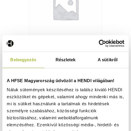
Lyonnaise serpenyő – ⌀270x(H)130mm - HENDI 629451
Beleegyezés
Részletek
A sütikről
Raktáron
A HFSE Magyarország üdvözöl a HENDI világában!
Náluk sütemények készítéséhez is találsz kiváló HENDI
eszközöket és gépeket, valamint ahogy mindenki más is,
8.500
Ft
mi is sütiket használunk a tartalmak és hirdetések
(
6.693
Ft
+ ÁFA)
személyre szabásához, közösségi funkciók
biztosításához, valamint weboldalforgalmunk
KOSÁRBA
elemzéséhez. Ezenkívül közösségi média-, hirdető- és