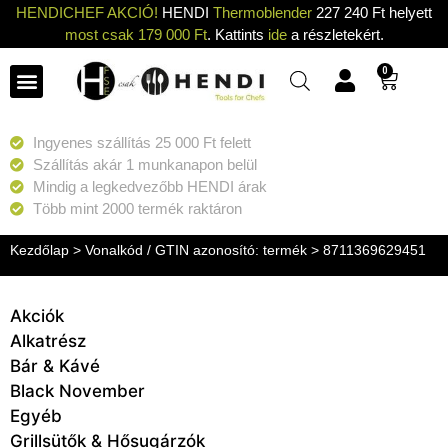
HENDICHEF AKCIÓ!
HENDI
Thermoblender
227 240 Ft helyett
most csak 179 000 Ft
. Kattints
ide
a részletekért.
0
Ingyenes szállítás 25 000 Ft felett
Szállítás akár 1 munkanapon belül
Mindig a legkedvezőbb HENDI árak
Több mint 2000 termék raktáron
Kezdőlap
> Vonalkód / GTIN azonosító: termék > 8711369629451
Akciók
Alkatrész
Bár & Kávé
Black November
Egyéb
Grillsütők & Hősugárzók