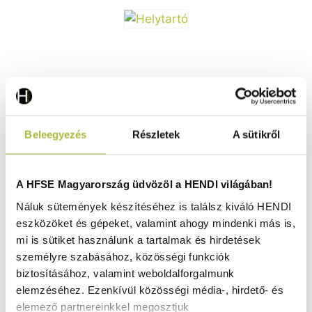
Beleegyezés
Részletek
A sütikről
Lyonnaise serpenyő – ⌀320x(H)130mm - HENDI 629475
Raktáron
A HFSE Magyarország üdvözöl a HENDI világában!
Náluk sütemények készítéséhez is találsz kiváló HENDI
eszközöket és gépeket, valamint ahogy mindenki más is,
11.590
Ft
mi is sütiket használunk a tartalmak és hirdetések
személyre szabásához, közösségi funkciók
(
9.126
Ft
+ ÁFA)
biztosításához, valamint weboldalforgalmunk
elemzéséhez. Ezenkívül közösségi média-, hirdető- és
KOSÁRBA
elemező partnereinkkel megosztjuk