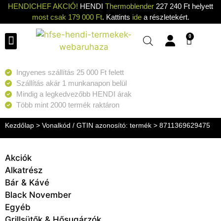
HENDICHEF AKCIÓ!
HENDI
Thermoblender
227 240 Ft helyett
most csak 179 000 Ft
. Kattints
ide
a részletekért.
0
Ingyenes szállítás 25 000 Ft felett
Szállítás akár 1 munkanapon belül
Mindig a legkedvezőbb HENDI árak
Több mint 2000 termék raktáron
Kezdőlap
> Vonalkód / GTIN azonosító: termék > 8711369629475
Akciók
Alkatrész
Bár & Kávé
Black November
Egyéb
Grillsütők & Hősugárzók