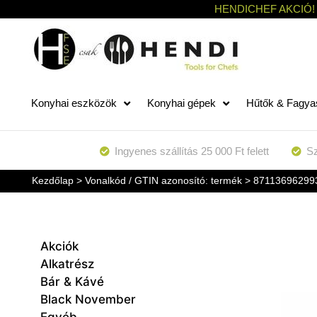
HENDICHEF AKCIÓ!
Konyhai eszközök
Konyhai gépek
Hűtők & Fagya
Ingyenes szállítás 25 000 Ft felett
Sz
Kezdőlap
> Vonalkód / GTIN azonosító: termék > 87113696299
Akciók
Alkatrész
Bár & Kávé
Black November