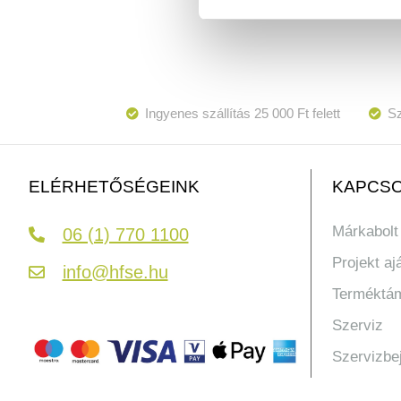
Ingyenes szállítás 25 000 Ft felett
Sz
KAPCSO
ELÉRHETŐSÉGEINK
Márkabolt
06 (1) 770 1100
Projekt aj
info@hfse.hu
Terméktá
Szerviz
Szervizbe