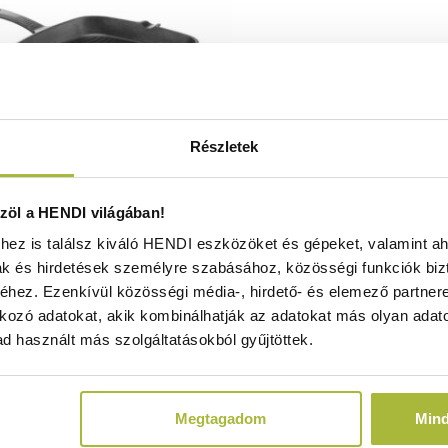
Részletek
ntöttvas grillező edény –
öl a HENDI világában!
230x(H)25mm - HENDI 629932
ez is találsz kiváló HENDI eszközöket és gépeket, valamint ah
Raktáron
ak és hirdetések személyre szabásához, közösségi funkciók biz
hez. Ezenkívül közösségi média-, hirdető- és elemező partner
kozó adatokat, akik kombinálhatják az adatokat más olyan adato
d használt más szolgáltatásokból gyűjtöttek.
7.030
Ft
(
5.535
Ft
+ ÁFA)
Megtagadom
Min
KOSÁRBA