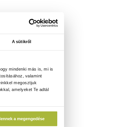
A sütikről
ogy mindenki más is, mi is
tosításához, valamint
einkkel megosztjuk
kkal, amelyeket Te adtál
dennek a megengedése