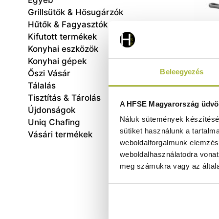
Egyéb
Grillsütők & Hősugárzók
Hűtők & Fagyasztók
Kifutott termékek
Konyhai eszközök
Konyhai gépek
Beleegyezés
Őszi Vásár
Tálalás
Tisztítás & Tárolás
Ö
A HFSE Magyarország üdvöz
Újdonságok
230x
Náluk sütemények készítéséh
Uniq Chafing
sütiket használunk a tartalm
Vásári termékek
weboldalforgalmunk elemzésé
weboldalhasználatodra vonat
meg számukra vagy az általa