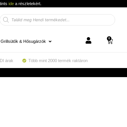
tints
ide
a részletekért.
0
Grillsütők & Hősugárzók
DI árak
Több mint 2000 termék raktáron