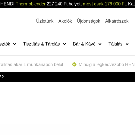
HENDI
Thermoblender
227 240 Ft helyett
most csak 179 000 Ft
. Kat
Üzletünk
Akciók
Újdonságok
Alkatrészek
sztók
Tisztítás & Tárolás
Bár & Kávé
Tálalás
állítás akár 1 munkanapon belül
Mindig a legkedvezőbb HEN
32