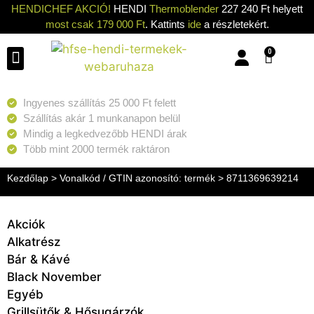
HENDICHEF AKCIÓ!
HENDI
Thermoblender
227 240 Ft helyett
most csak 179 000 Ft
. Kattints
ide
a részletekért.
0
Konyhai eszközök
Konyhai gépek
Hűtők & Fagyasztók
Tisztítás & Tárolás
Grillsütők & Hősugárzók
Ingyenes szállítás 25 000 Ft felett
Szállítás akár 1 munkanapon belül
Mindig a legkedvezőbb HENDI árak
Több mint 2000 termék raktáron
Kezdőlap
> Vonalkód / GTIN azonosító: termék > 8711369639214
Akciók
Alkatrész
Bár & Kávé
Black November
Egyéb
Grillsütők & Hősugárzók