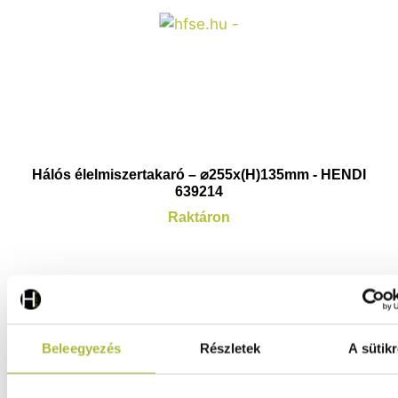
Hálós élelmiszertakaró – ⌀255x(H)135mm - HENDI
639214
Raktáron
3.300
Ft
(
2.598
Ft
+ ÁFA)
Beleegyezés
Részletek
A sütikr
KOSÁRBA