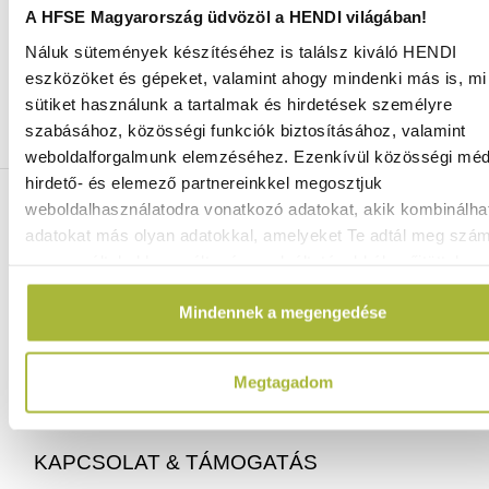
A HFSE Magyarország üdvözöl a HENDI világában!
Náluk sütemények készítéséhez is találsz kiváló HENDI
Ingyenes szállítás 25 000 Ft felett
eszközöket és gépeket, valamint ahogy mindenki más is, mi 
Szállítás akár 1 munkanapon belül
sütiket használunk a tartalmak és hirdetések személyre
Mindig a legkedvezőbb HENDI árak
szabásához, közösségi funkciók biztosításához, valamint
Több mint 2000 termék raktáron
weboldalforgalmunk elemzéséhez. Ezenkívül közösségi méd
hirdető- és elemező partnereinkkel megosztjuk
ELÉRHETŐSÉGEINK
weboldalhasználatodra vonatkozó adatokat, akik kombinálha
adatokat más olyan adatokkal, amelyeket Te adtál meg szá
vagy az általad használt más szolgáltatásokból gyűjtöttek.
06 (1) 770 1100
info@hfse.hu
Mindennek a megengedése
Megtagadom
KAPCSOLAT & TÁMOGATÁS