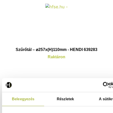
Szűrőtál – ⌀257x(H)110mm - HENDI 639283
Raktáron
3.230
Ft
(
2.543
Ft
+ ÁFA)
Beleegyezés
Részletek
A sütikr
KOSÁRBA