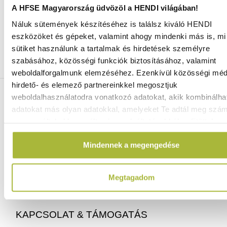
A HFSE Magyarország üdvözöl a HENDI világában!
Náluk sütemények készítéséhez is találsz kiváló HENDI
Ingyenes szállítás 25 000 Ft felett
eszközöket és gépeket, valamint ahogy mindenki más is, mi 
Szállítás akár 1 munkanapon belül
sütiket használunk a tartalmak és hirdetések személyre
Mindig a legkedvezőbb HENDI árak
szabásához, közösségi funkciók biztosításához, valamint
Több mint 2000 termék raktáron
weboldalforgalmunk elemzéséhez. Ezenkívül közösségi méd
hirdető- és elemező partnereinkkel megosztjuk
ELÉRHETŐSÉGEINK
weboldalhasználatodra vonatkozó adatokat, akik kombinálha
adatokat más olyan adatokkal, amelyeket Te adtál meg szá
vagy az általad használt más szolgáltatásokból gyűjtöttek.
06 (1) 770 1100
info@hfse.hu
Mindennek a megengedése
Megtagadom
KAPCSOLAT & TÁMOGATÁS