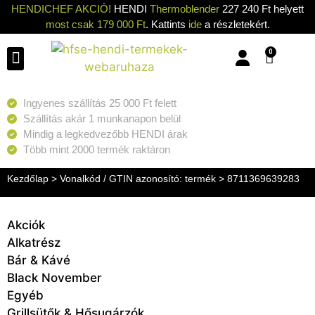
HENDICHEF AKCIÓ!
HENDI
Thermoblender
227 240 Ft helyett
most csak 179 000 Ft
. Kattints
ide
a részletekért.
0
Konyhai eszközök
Konyhai gépek
Hűtők & Fagyasztók
Tisztítás & Tárolás
Grillsütők & Hősugárzók
Ingyenes szállítás 25 000 Ft felett
Szállítás akár 1 munkanapon belül
Mindig a legkedvezőbb HENDI árak
Több mint 2000 termék raktáron
Kezdőlap
> Vonalkód / GTIN azonosító: termék > 8711369639283
Akciók
Alkatrész
Bár & Kávé
Black November
Egyéb
Grillsütők & Hősugárzók