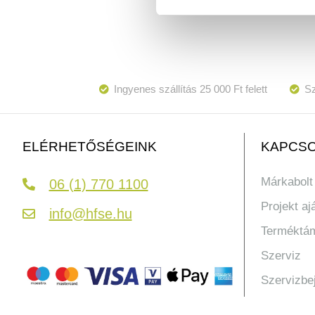
Ingyenes szállítás 25 000 Ft felett
Sz
KAPCSO
ELÉRHETŐSÉGEINK
Márkabolt
06 (1) 770 1100
Projekt aj
info@hfse.hu
Terméktá
Szerviz
Szervizbe