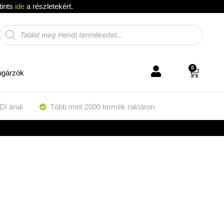
tints
ide
a részletekért.
0
ugárzók
DI árak
Több mint 2000 termék raktáron