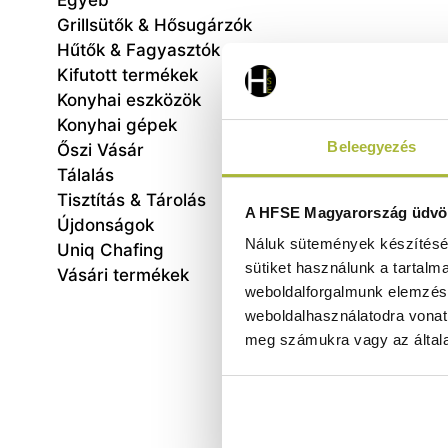
Egyéb
Grillsütők & Hősugárzók
Hűtők & Fagyasztók
Kifutott termékek
Konyhai eszközök
Konyhai gépek
Beleegyezés
Őszi Vásár
Tálalás
Tisztítás & Tárolás
Liszt
A HFSE Magyarország üdvöz
Újdonságok
Náluk sütemények készítéséh
Uniq Chafing
sütiket használunk a tartalm
Vásári termékek
weboldalforgalmunk elemzésé
weboldalhasználatodra vonat
meg számukra vagy az általa