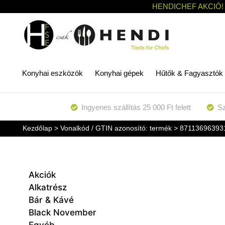
HENDICHEF AKCIÓ!
Konyhai eszközök
Konyhai gépek
Hűtők & Fagyasztók
Ingyenes szállítás 25 000 Ft felett
Sz
Kezdőlap
> Vonalkód / GTIN azonosító: termék > 87113696393
Akciók
Alkatrész
Bár & Kávé
Black November