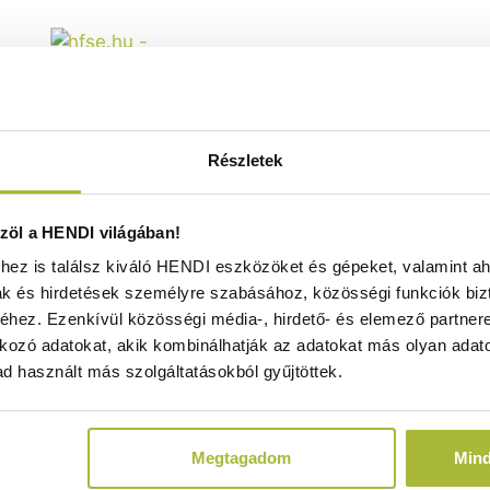
Részletek
szűrő – ⌀308x(H)74mm - HENDI
öl a HENDI világában!
639313
ez is találsz kiváló HENDI eszközöket és gépeket, valamint ah
Raktáron
ak és hirdetések személyre szabásához, közösségi funkciók biz
hez. Ezenkívül közösségi média-, hirdető- és elemező partner
kozó adatokat, akik kombinálhatják az adatokat más olyan adato
d használt más szolgáltatásokból gyűjtöttek.
5.810
Ft
(
4.575
Ft
+ ÁFA)
Megtagadom
Min
KOSÁRBA