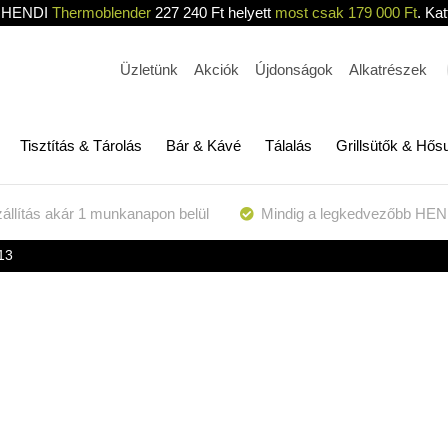
HENDI
Thermoblender
227 240 Ft helyett
most csak 179 000 Ft
. Kat
Üzletünk
Akciók
Újdonságok
Alkatrészek
Tisztítás & Tárolás
Bár & Kávé
Tálalás
Grillsütők & Hős
állítás akár 1 munkanapon belül
Mindig a legkedvezőbb HEN
13