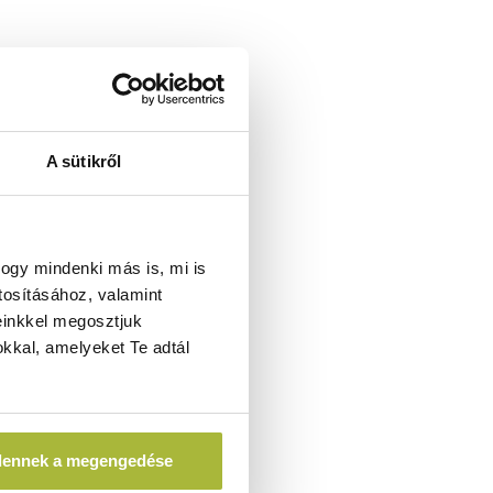
A sütikről
ogy mindenki más is, mi is
tosításához, valamint
einkkel megosztjuk
kkal, amelyeket Te adtál
dennek a megengedése