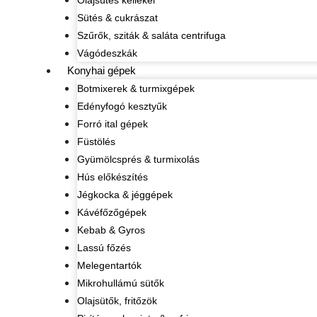
Olajsütés kellékei
Sütés & cukrászat
Szűrők, sziták & saláta centrifuga
Vágódeszkák
Konyhai gépek
Botmixerek & turmixgépek
Edényfogó kesztyűk
Forró ital gépek
Füstölés
Gyümölcsprés & turmixolás
Hús előkészítés
Jégkocka & jéggépek
Kávéfőzőgépek
Kebab & Gyros
Lassú főzés
Melegentartók
Mikrohullámú sütők
Olajsütők, fritőzök