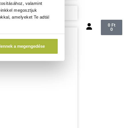
tosításához, valamint
einkkel megosztjuk
kkal, amelyeket Te adtál
0
Ft
0
dennek a megengedése