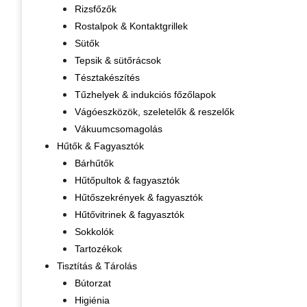
Rizsfőzők
Rostalpok & Kontaktgrillek
Sütők
Tepsik & sütőrácsok
Tésztakészítés
Tűzhelyek & indukciós főzőlapok
Vágóeszközök, szeletelők & reszelők
Vákuumcsomagolás
Hűtők & Fagyasztók
Bárhűtők
Hűtőpultok & fagyasztók
Hűtőszekrények & fagyasztók
Hűtővitrinek & fagyasztók
Sokkolók
Tartozékok
Tisztítás & Tárolás
Bútorzat
Higiénia