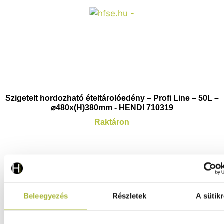
Szigetelt hordozható ételtárolóedény – Profi Line – 50L –
⌀480x(H)380mm - HENDI 710319
Raktáron
78.650
Ft
(
61.929
Ft
+ ÁFA)
Beleegyezés
Részletek
A sütikr
KOSÁRBA