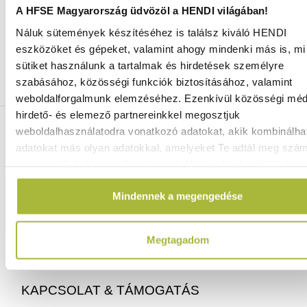
A HFSE Magyarország üdvözöl a HENDI világában!
Náluk sütemények készítéséhez is találsz kiváló HENDI
Ingyenes szállítás 25 000 Ft felett
eszközöket és gépeket, valamint ahogy mindenki más is, mi 
Szállítás akár 1 munkanapon belül
sütiket használunk a tartalmak és hirdetések személyre
Mindig a legkedvezőbb HENDI árak
szabásához, közösségi funkciók biztosításához, valamint
Több mint 2000 termék raktáron
weboldalforgalmunk elemzéséhez. Ezenkívül közösségi méd
hirdető- és elemező partnereinkkel megosztjuk
ELÉRHETŐSÉGEINK
weboldalhasználatodra vonatkozó adatokat, akik kombinálha
adatokat más olyan adatokkal, amelyeket Te adtál meg szá
vagy az általad használt más szolgáltatásokból gyűjtöttek.
06 (1) 770 1100
info@hfse.hu
Mindennek a megengedése
Megtagadom
KAPCSOLAT & TÁMOGATÁS