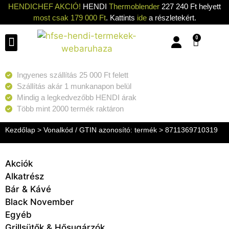
HENDICHEF AKCIÓ!
HENDI
Thermoblender
227 240 Ft helyett
most csak 179 000 Ft
. Kattints
ide
a részletekért.
0
Konyhai eszközök
Konyhai gépek
Hűtők & Fagyasztók
Tisztítás & Tárolás
Grillsütők & Hősugárzók
Ingyenes szállítás 25 000 Ft felett
Szállítás akár 1 munkanapon belül
Mindig a legkedvezőbb HENDI árak
Több mint 2000 termék raktáron
Kezdőlap
> Vonalkód / GTIN azonosító: termék > 8711369710319
Akciók
Alkatrész
Bár & Kávé
Black November
Egyéb
Grillsütők & Hősugárzók