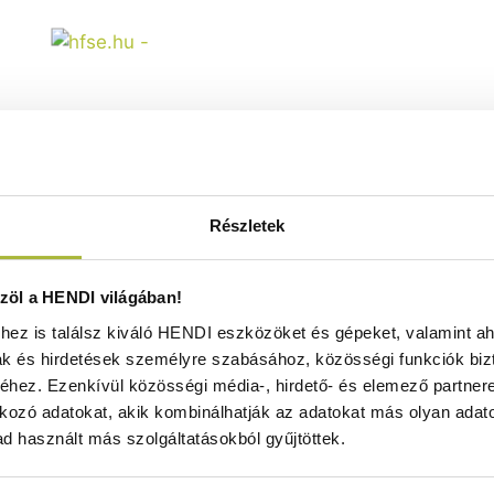
Részletek
Fagylaltadagoló kanál
ezeseknek – Stöckel – 1/40 –
e – ⌀45x(H)mm - HENDI 755228
öl a HENDI világában!
Raktáron
ez is találsz kiváló HENDI eszközöket és gépeket, valamint ah
ak és hirdetések személyre szabásához, közösségi funkciók biz
hez. Ezenkívül közösségi média-, hirdető- és elemező partner
29.900
Ft
kozó adatokat, akik kombinálhatják az adatokat más olyan adato
(
23.543
Ft
+ ÁFA)
d használt más szolgáltatásokból gyűjtöttek.
KOSÁRBA