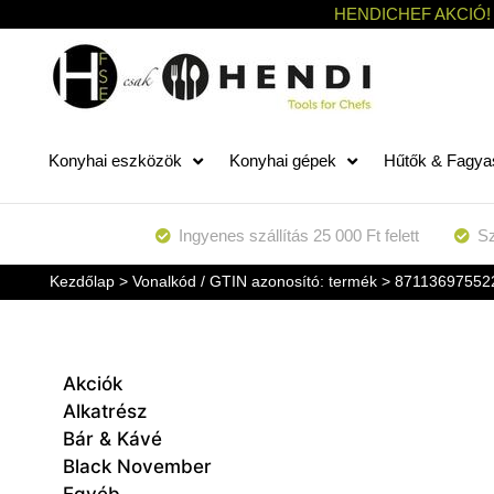
HENDICHEF AKCIÓ!
Konyhai eszközök
Konyhai gépek
Hűtők & Fagya
Ingyenes szállítás 25 000 Ft felett
Sz
Kezdőlap
> Vonalkód / GTIN azonosító: termék > 87113697552
Akciók
Alkatrész
Bár & Kávé
Black November