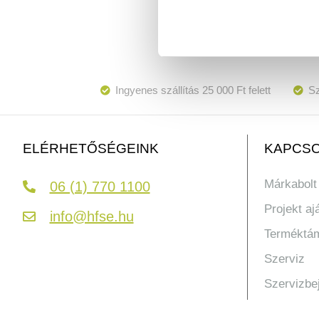
Ingyenes szállítás 25 000 Ft felett
Sz
KAPCSO
ELÉRHETŐSÉGEINK
Márkabolt
06 (1) 770 1100
Projekt aj
info@hfse.hu
Terméktá
Szerviz
Szervizbe