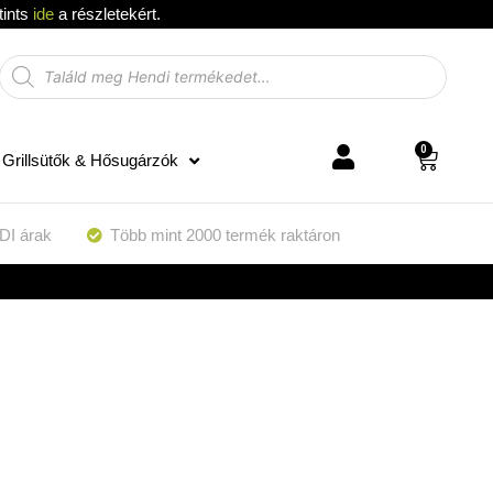
tints
ide
a részletekért.
0
Grillsütők & Hősugárzók
DI árak
Több mint 2000 termék raktáron