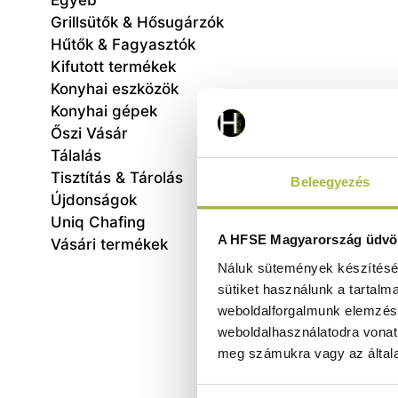
Egyéb
Grillsütők & Hősugárzók
Hűtők & Fagyasztók
Kifutott termékek
Konyhai eszközök
Konyhai gépek
Őszi Vásár
Tálalás
Tisztítás & Tárolás
Beleegyezés
Újdonságok
balk
Feket
Uniq Chafing
A HFSE Magyarország üdvöz
Vásári termékek
Náluk sütemények készítéséh
sütiket használunk a tartalm
weboldalforgalmunk elemzésé
weboldalhasználatodra vonat
meg számukra vagy az általa