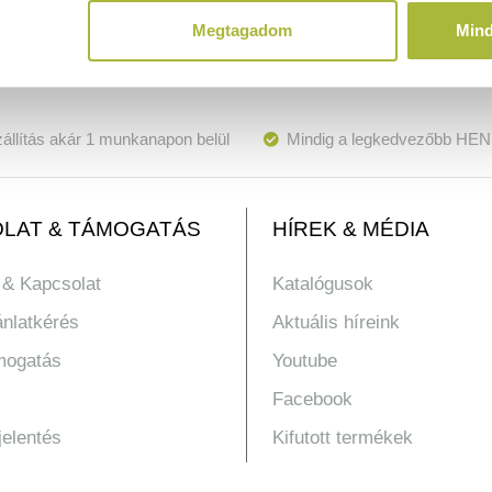
Megtagadom
Min
állítás akár 1 munkanapon belül
Mindig a legkedvezőbb HEN
LAT & TÁMOGATÁS
HÍREK & MÉDIA
 & Kapcsolat
Katalógusok
ánlatkérés
Aktuális híreink
mogatás
Youtube
Facebook
jelentés
Kifutott termékek