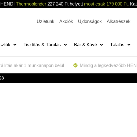
HENDI
Thermoblender
227 240 Ft helyett
most csak 179 000 Ft
. Kat
Üzletünk
Akciók
Újdonságok
Alkatrészek
sztók
Tisztítás & Tárolás
Bár & Kávé
Tálalás
állítás akár 1 munkanapon belül
Mindig a legkedvezőbb HEN
28