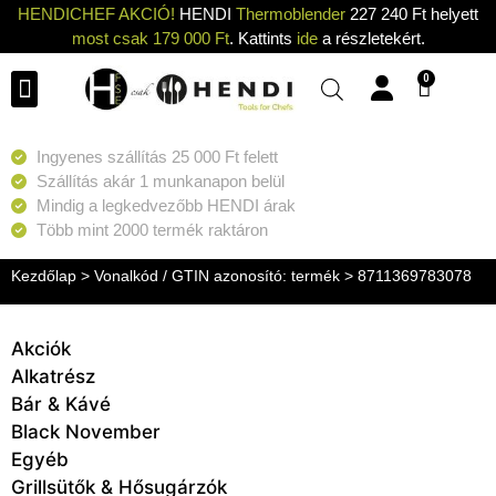
HENDICHEF AKCIÓ!
HENDI
Thermoblender
227 240 Ft helyett
most csak 179 000 Ft
. Kattints
ide
a részletekért.
0
Ingyenes szállítás 25 000 Ft felett
Szállítás akár 1 munkanapon belül
Mindig a legkedvezőbb HENDI árak
Több mint 2000 termék raktáron
Kezdőlap
> Vonalkód / GTIN azonosító: termék > 8711369783078
Akciók
Alkatrész
Bár & Kávé
Black November
Egyéb
Grillsütők & Hősugárzók