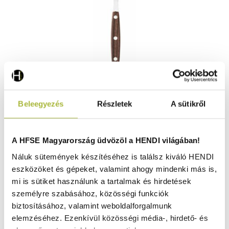
Steak villa – 6 db – Profi Line – Barna – (L)200mm -
Beleegyezés
Részletek
A sütikről
HENDI 783078
Raktáron
A HFSE Magyarország üdvözöl a HENDI világában!
Náluk sütemények készítéséhez is találsz kiváló HENDI
eszközöket és gépeket, valamint ahogy mindenki más is,
3.170
Ft
mi is sütiket használunk a tartalmak és hirdetések
(
2.496
Ft
+ ÁFA)
személyre szabásához, közösségi funkciók
biztosításához, valamint weboldalforgalmunk
KOSÁRBA
elemzéséhez. Ezenkívül közösségi média-, hirdető- és