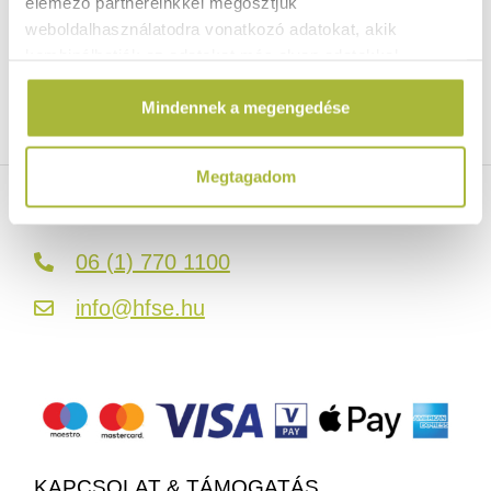
elemező partnereinkkel megosztjuk
weboldalhasználatodra vonatkozó adatokat, akik
kombinálhatják az adatokat más olyan adatokkal,
Ingyenes szállítás 25 000 Ft felett
amelyeket Te adtál meg számukra vagy az általad
Szállítás akár 1 munkanapon belül
Mindennek a megengedése
használt más szolgáltatásokból gyűjtöttek.
Mindig a legkedvezőbb HENDI árak
Több mint 2000 termék raktáron
Megtagadom
ELÉRHETŐSÉGEINK
06 (1) 770 1100
info@hfse.hu
KAPCSOLAT & TÁMOGATÁS