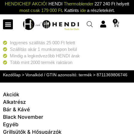
HENDICHEF AKCIÓ!
HENDI
Thermoblender
227 240 Ft helyett
most csak 179 000 Ft
. Kattints
ide
a részletekért.
0
Ingyenes szállítás 25 000 Ft felett
Szállítás akár 1 munkanapon belül
Mindig a legkedvezőbb HENDI árak
Több mint 2000 termék raktáron
Kezdőlap
> Vonalkód / GTIN azonosító: termék > 8711369806746
Akciók
Alkatrész
Bár & Kávé
Black November
Egyéb
Grillsütők & Hősugárzók