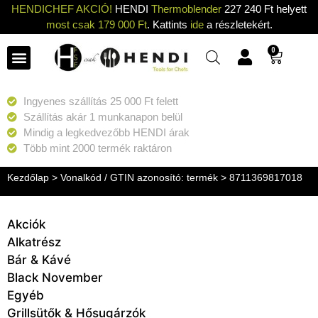
HENDICHEF AKCIÓ!
HENDI
Thermoblender
227 240 Ft helyett
most csak 179 000 Ft
. Kattints
ide
a részletekért.
0
Ingyenes szállítás 25 000 Ft felett
Szállítás akár 1 munkanapon belül
Mindig a legkedvezőbb HENDI árak
Több mint 2000 termék raktáron
Kezdőlap
> Vonalkód / GTIN azonosító: termék > 8711369817018
Akciók
Alkatrész
Bár & Kávé
Black November
Egyéb
Grillsütők & Hősugárzók