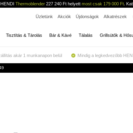
HENDI
Thermoblender
227 240 Ft helyett
most csak 179 000 Ft
. Kat
Üzletünk
Akciók
Újdonságok
Alkatrészek
Tisztítás & Tárolás
Bár & Kávé
Tálalás
Grillsütők & Hős
állítás akár 1 munkanapon belül
Mindig a legkedvezőbb HEN
49