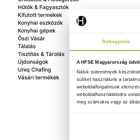
Hűtők & Fagyasztók
Kifutott termékek
Konyhai eszközök
Konyhai gépek
Őszi Vásár
Beleegyezés
Tálalás
Tisztítás & Tárolás
Gastr
Újdonságok
A HFSE Magyarország üdvöz
745x2
Uniq Chafing
Náluk sütemények készítéséh
Vásári termékek
sütiket használunk a tartalm
weboldalforgalmunk elemzésé
weboldalhasználatodra vonat
meg számukra vagy az általa