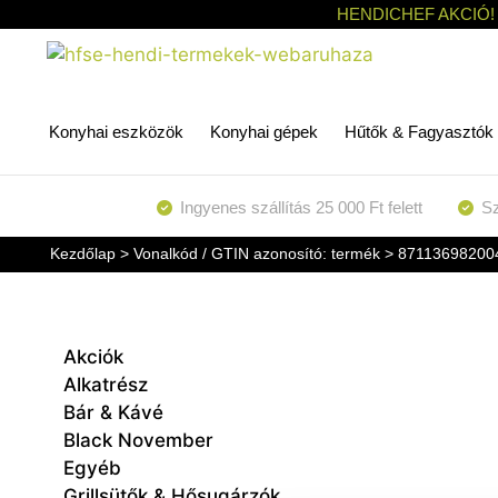
HENDICHEF AKCIÓ!
Konyhai eszközök
Konyhai gépek
Hűtők & Fagyasztók
Ingyenes szállítás 25 000 Ft felett
Sz
Kezdőlap
> Vonalkód / GTIN azonosító: termék > 87113698200
Akciók
Alkatrész
Bár & Kávé
Black November
Egyéb
Grillsütők & Hősugárzók