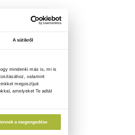
A sütikről
ogy mindenki más is, mi is
tosításához, valamint
einkkel megosztjuk
kkal, amelyeket Te adtál
dennek a megengedése