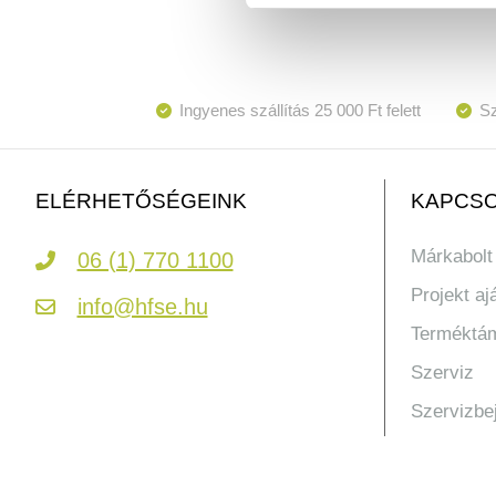
Ingyenes szállítás 25 000 Ft felett
Sz
KAPCSO
ELÉRHETŐSÉGEINK
Márkabolt
06 (1) 770 1100
Projekt aj
info@hfse.hu
Terméktá
Szerviz
Szervizbe