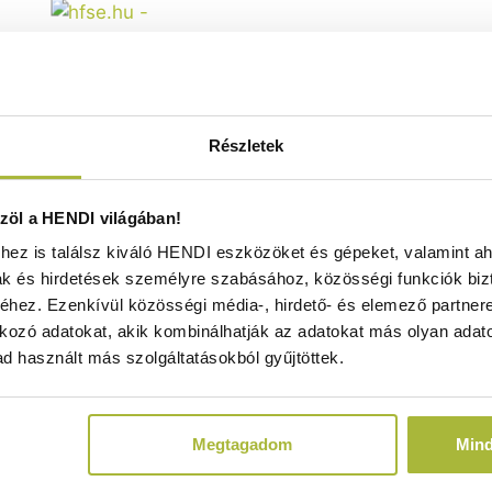
Részletek
onorm edénytartó – 5 rekesz –
öl a HENDI világában!
45x(H)215mm - HENDI 820049
Raktáron
ez is találsz kiváló HENDI eszközöket és gépeket, valamint ah
ak és hirdetések személyre szabásához, közösségi funkciók biz
hez. Ezenkívül közösségi média-, hirdető- és elemező partner
kozó adatokat, akik kombinálhatják az adatokat más olyan adato
32.940
Ft
d használt más szolgáltatásokból gyűjtöttek.
(
25.937
Ft
+ ÁFA)
Megtagadom
Min
KOSÁRBA