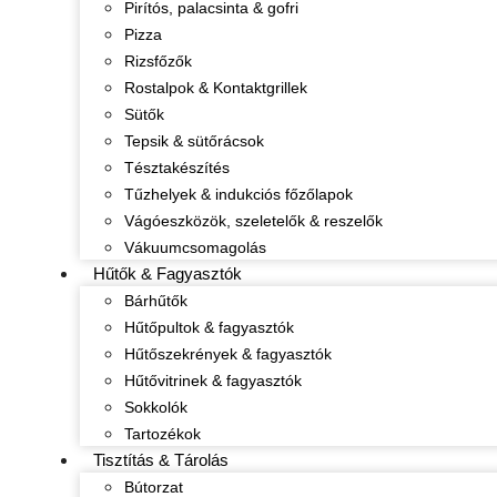
Pirítós, palacsinta & gofri
Pizza
Rizsfőzők
Rostalpok & Kontaktgrillek
Sütők
Tepsik & sütőrácsok
Tésztakészítés
Tűzhelyek & indukciós főzőlapok
Vágóeszközök, szeletelők & reszelők
Vákuumcsomagolás
Hűtők & Fagyasztók
Bárhűtők
Hűtőpultok & fagyasztók
Hűtőszekrények & fagyasztók
Hűtővitrinek & fagyasztók
Sokkolók
Tartozékok
Tisztítás & Tárolás
Bútorzat