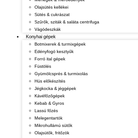
Olajsütés kellékei
Sütés & cukrászat
Szűrők, sziták & saláta centrifuga
Vágódeszkák
Konyhai gépek
Botmixerek & turmixgépek
Edényfogó kesztyűk
Forró ital gépek
Füstölés
Gyümölcsprés & turmixolás
Hús előkészítés
Jégkocka & jéggépek
Kávéfőzőgépek
Kebab & Gyros
Lassú főzés
Melegentartók
Mikrohullámú sütők
Olajsütők, fritőzök