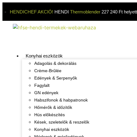
HENDICHEF AKCIÓ!
HENDI
Thermoblender
227 240 Ft helyet
Konyhai eszközök
Adagolás & dekorálás
Crème-Brûlée
Edények & Serpenyők
Fagylalt
GN edények
Habszifonok & habpatronok
Hőmérők & időzítők
Hús előkészítés
Kések, szeletelők & reszelők
Konyhai eszközök
Mérlegek & mérőedények