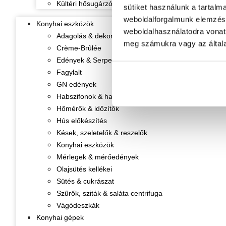
Kültéri hősugárzók
sütiket használunk a tartalm
weboldalforgalmunk elemzésé
Konyhai eszközök
weboldalhasználatodra vonat
Adagolás & dekorálás
meg számukra vagy az általa
Crème-Brûlée
Edények & Serpenyők
Fagylalt
GN edények
Habszifonok & habpatronok
Hőmérők & időzítők
Hús előkészítés
Kések, szeletelők & reszelők
Konyhai eszközök
Mérlegek & mérőedények
Olajsütés kellékei
Sütés & cukrászat
Szűrők, sziták & saláta centrifuga
Vágódeszkák
Konyhai gépek