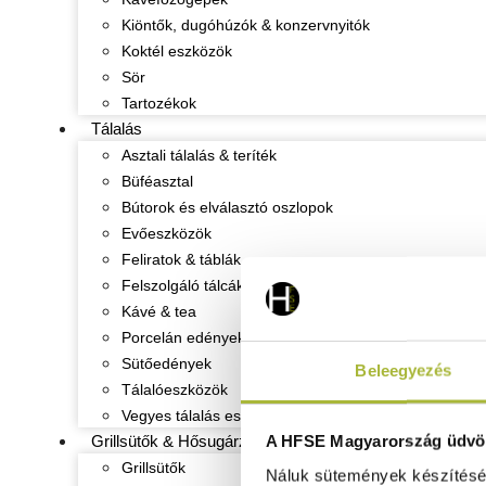
Kiöntők, dugóhúzók & konzervnyitók
Koktél eszközök
Sör
Tartozékok
Tálalás
Asztali tálalás & teríték
Büféasztal
Bútorok és elválasztó oszlopok
Evőeszközök
Feliratok & táblák
Felszolgáló tálcák
Kávé & tea
Porcelán edények
Sütőedények
Beleegyezés
Tálalóeszközök
Vegyes tálalás eszközök
A HFSE Magyarország üdvöz
Grillsütők & Hősugárzók
Grillsütők
Náluk sütemények készítéséh