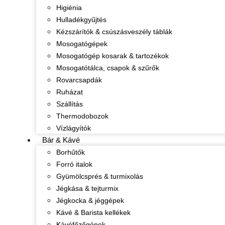
Higiénia
Hulladékgyűjtés
Kézszárítók & csúszásveszély táblák
Mosogatógépek
Mosogatógép kosarak & tartozékok
Mosogatótálca, csapok & szűrők
Rovarcsapdák
Ruházat
Szállítás
Thermodobozok
Vízlágyítók
Bár & Kávé
Borhűtők
Forró italok
Gyümölcsprés & turmixolás
Jégkása & tejturmix
Jégkocka & jéggépek
Kávé & Barista kellékek
Kávéfőzőgépek