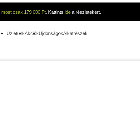
t
most csak 179 000 Ft
. Kattints
ide
a részletekért.
Üzletünk
Akciók
Újdonságok
Alkatrészek