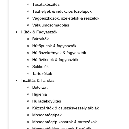
Tésztakészítés
Tűzhelyek & indukciós főzőlapok
Vágóeszközök, szeletelők & reszelők
Vákuumcsomagolás
Hűtők & Fagyasztók
Bárhűtők
Hűtőpultok & fagyasztók
Hűtőszekrények & fagyasztók
Hűtővitrinek & fagyasztók
Sokkolók
Tartozékok
Tisztítás & Tárolás
Bútorzat
Higiénia
Hulladékgyűjtés
Kézszárítók & csúszásveszély táblák
Mosogatógépek
Mosogatógép kosarak & tartozékok
Mosogatótálca, csapok & szűrők