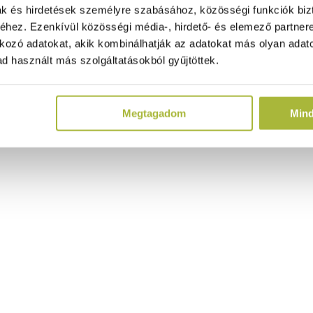
ak és hirdetések személyre szabásához, közösségi funkciók biz
hez. Ezenkívül közösségi média-, hirdető- és elemező partner
kozó adatokat, akik kombinálhatják az adatokat más olyan adato
d használt más szolgáltatásokból gyűjtöttek.
Megtagadom
Min