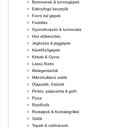
Botmixerek & turmixgépek
Edényfogó kesztyűk
Forró ital gépek
Füstölés
Gyümölcsprés & turmixolás
Hús előkészítés
Jégkocka & jéggépek
Kávéfőzőgépek
Kebab & Gyros
Lassú főzés
Melegentartók
Mikrohullámú sütők
Olajsütők, fritőzök
Pirítós, palacsinta & gofri
Pizza
Rizsfőzők
Rostalpok & Kontaktgrillek
Sütők
Tepsik & sütőrácsok