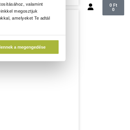
tosításához, valamint
0
Ft
0
einkkel megosztjuk
kkal, amelyeket Te adtál
dennek a megengedése