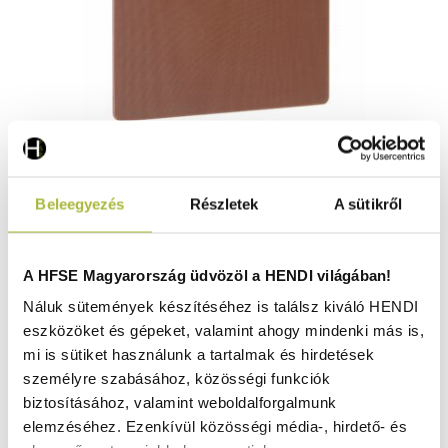
HACCP 450×300 vágódeszka – Barna – 450x300mm -
Beleegyezés
Részletek
A sütikről
HENDI 827048
Raktáron
A HFSE Magyarország üdvözöl a HENDI világában!
Náluk sütemények készítéséhez is találsz kiváló HENDI
eszközöket és gépeket, valamint ahogy mindenki más is,
3.010
Ft
mi is sütiket használunk a tartalmak és hirdetések
(
2.370
Ft
+ ÁFA)
személyre szabásához, közösségi funkciók
biztosításához, valamint weboldalforgalmunk
KOSÁRBA
elemzéséhez. Ezenkívül közösségi média-, hirdető- és