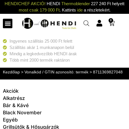
HENDICHEF AKCIÓ!
HENDI
Thermoblender
227 240 Ft helyett
most csak 179 000 Ft
. Kattints
ide
a részletekért.
0
Ingyenes szállítás 25 000 Ft felett
Szállítás akár 1 munkanapon belül
Mindig a legkedvezőbb HENDI árak
Több mint 2000 termék raktáron
Kezdőlap
> Vonalkód / GTIN azonosító: termék > 8711369827048
Akciók
Alkatrész
Bár & Kávé
Black November
Egyéb
Grillsütők & Hősugárzók