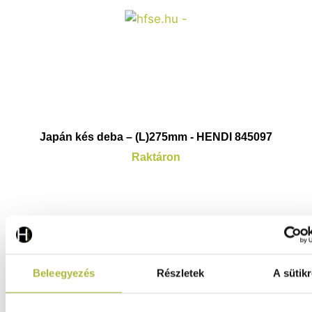
Japán kés deba – (L)275mm - HENDI 845097
Raktáron
13.600
Ft
(
10.709
Ft
+ ÁFA)
Beleegyezés
Részletek
A sütikr
KOSÁRBA