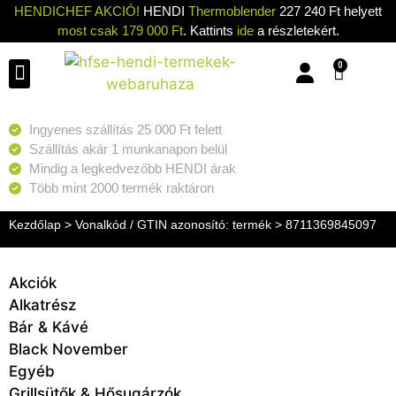
HENDICHEF AKCIÓ!
HENDI
Thermoblender
227 240 Ft helyett
most csak 179 000 Ft
. Kattints
ide
a részletekért.
0
Konyhai eszközök
Konyhai gépek
Hűtők & Fagyasztók
Tisztítás & Tárolás
Grillsütők & Hősugárzók
Ingyenes szállítás 25 000 Ft felett
Szállítás akár 1 munkanapon belül
Mindig a legkedvezőbb HENDI árak
Több mint 2000 termék raktáron
Kezdőlap
> Vonalkód / GTIN azonosító: termék > 8711369845097
Akciók
Alkatrész
Bár & Kávé
Black November
Egyéb
Grillsütők & Hősugárzók