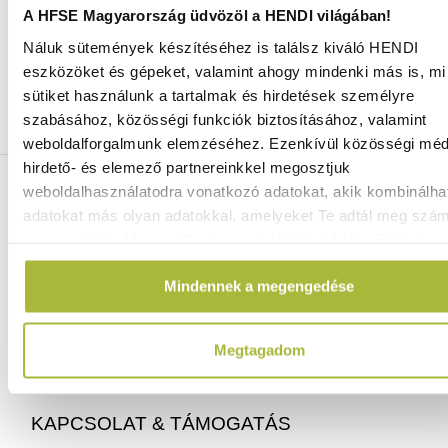
A HFSE Magyarország üdvözöl a HENDI világában!
Náluk sütemények készítéséhez is találsz kiváló HENDI
Ingyenes szállítás 25 000 Ft felett
eszközöket és gépeket, valamint ahogy mindenki más is, mi 
Szállítás akár 1 munkanapon belül
sütiket használunk a tartalmak és hirdetések személyre
Mindig a legkedvezőbb HENDI árak
szabásához, közösségi funkciók biztosításához, valamint
Több mint 2000 termék raktáron
weboldalforgalmunk elemzéséhez. Ezenkívül közösségi méd
hirdető- és elemező partnereinkkel megosztjuk
ELÉRHETŐSÉGEINK
weboldalhasználatodra vonatkozó adatokat, akik kombinálha
adatokat más olyan adatokkal, amelyeket Te adtál meg szá
vagy az általad használt más szolgáltatásokból gyűjtöttek.
06 (1) 770 1100
info@hfse.hu
Mindennek a megengedése
Megtagadom
KAPCSOLAT & TÁMOGATÁS