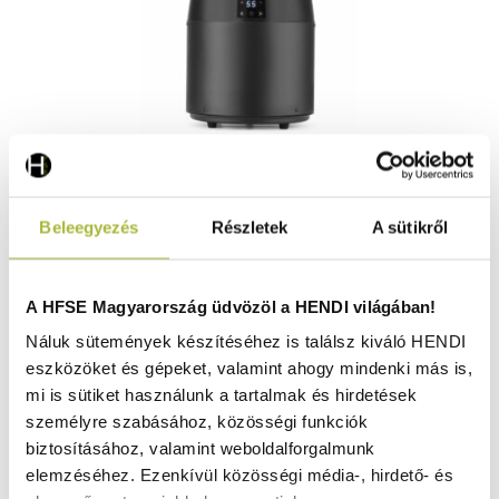
Leves melegentartó – víz nélküli – 10L – Fekete – 220-
Beleegyezés
Részletek
A sütikről
240V/450W – ⌀330x(H)398mm - HENDI 860564
Raktáron
A HFSE Magyarország üdvözöl a HENDI világában!
Náluk sütemények készítéséhez is találsz kiváló HENDI
eszközöket és gépeket, valamint ahogy mindenki más is,
122.800
Ft
mi is sütiket használunk a tartalmak és hirdetések
(
96.693
Ft
+ ÁFA)
személyre szabásához, közösségi funkciók
biztosításához, valamint weboldalforgalmunk
KOSÁRBA
elemzéséhez. Ezenkívül közösségi média-, hirdető- és