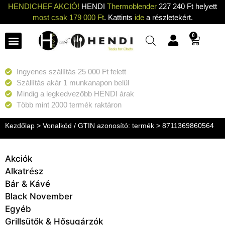
HENDICHEF AKCIÓ!
HENDI
Thermoblender
227 240 Ft helyett
most csak 179 000 Ft
. Kattints
ide
a részletekért.
0
Ingyenes szállítás 25 000 Ft felett
Szállítás akár 1 munkanapon belül
Mindig a legkedvezőbb HENDI árak
Több mint 2000 termék raktáron
Kezdőlap
> Vonalkód / GTIN azonosító: termék > 8711369860564
Akciók
Alkatrész
Bár & Kávé
Black November
Egyéb
Grillsütők & Hősugárzók