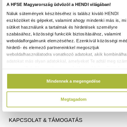
A HFSE Magyarország üdvözöl a HENDI világában!
Náluk sütemények készítéséhez is találsz kiváló HENDI
Ingyenes szállítás 25 000 Ft felett
eszközöket és gépeket, valamint ahogy mindenki más is, mi 
Szállítás akár 1 munkanapon belül
sütiket használunk a tartalmak és hirdetések személyre
Mindig a legkedvezőbb HENDI árak
szabásához, közösségi funkciók biztosításához, valamint
Több mint 2000 termék raktáron
weboldalforgalmunk elemzéséhez. Ezenkívül közösségi méd
hirdető- és elemező partnereinkkel megosztjuk
ELÉRHETŐSÉGEINK
weboldalhasználatodra vonatkozó adatokat, akik kombinálha
adatokat más olyan adatokkal, amelyeket Te adtál meg szá
vagy az általad használt más szolgáltatásokból gyűjtöttek.
06 (1) 770 1100
info@hfse.hu
Mindennek a megengedése
Megtagadom
KAPCSOLAT & TÁMOGATÁS