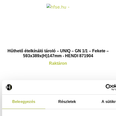
Hűthető ételkínáló tároló – UNIQ – GN 1/1 – Fekete –
593x389x(H)147mm - HENDI 871904
Raktáron
41.230
Ft
(
32.465
Ft
+ ÁFA)
Beleegyezés
Részletek
A sütikr
KOSÁRBA