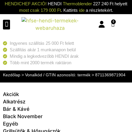
HENDICHEF AKCIÓ!
HENDI
Thermoblender
227 240 Ft helyett
most csak 179 000 Ft
. Kattints
ide
a részletekért.
0
Konyhai eszközök
Konyhai gépek
Hűtők & Fagyasztók
Tisztítás & Tárolás
Grillsütők & Hősugárzók
Ingyenes szállítás 25 000 Ft felett
Szállítás akár 1 munkanapon belül
Mindig a legkedvezőbb HENDI árak
Több mint 2000 termék raktáron
Kezdőlap
> Vonalkód / GTIN azonosító: termék > 8711369871904
Akciók
Alkatrész
Bár & Kávé
Black November
Egyéb
Grillsütők & Hősugárzók