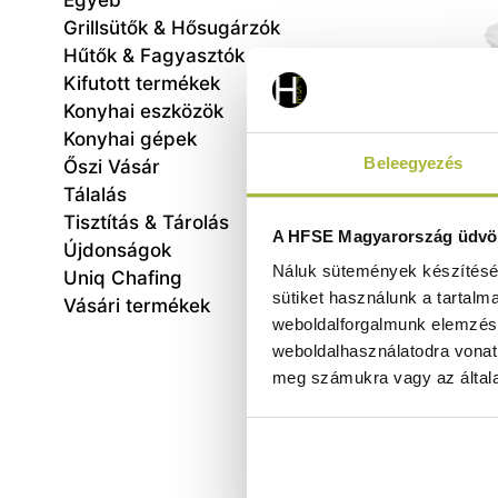
Egyéb
Grillsütők & Hősugárzók
Hűtők & Fagyasztók
Kifutott termékek
Konyhai eszközök
Konyhai gépek
Beleegyezés
Őszi Vásár
Tálalás
Tisztítás & Tárolás
GN 1/2
A HFSE Magyarország üdvöz
Újdonságok
6 ,5L 
Náluk sütemények készítéséh
Uniq Chafing
sütiket használunk a tartalm
Vásári termékek
weboldalforgalmunk elemzésé
weboldalhasználatodra vonat
meg számukra vagy az általa