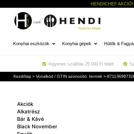
HENDICHEF AKCIÓ!
Konyhai eszközök
Konyhai gépek
Hűtők & Fagya
Ingyenes szállítás 25 000 Ft felett
Sz
Kezdőlap
> Vonalkód / GTIN azonosító: termék > 87113698732
Akciók
Alkatrész
Bár & Kávé
Black November