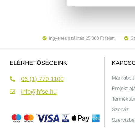
Ingyenes szállítás 25 000 Ft felett
Sz
KAPCSO
ELÉRHETŐSÉGEINK
Márkabolt
06 (1) 770 1100
Projekt aj
info@hfse.hu
Terméktá
Szerviz
Szervizbe