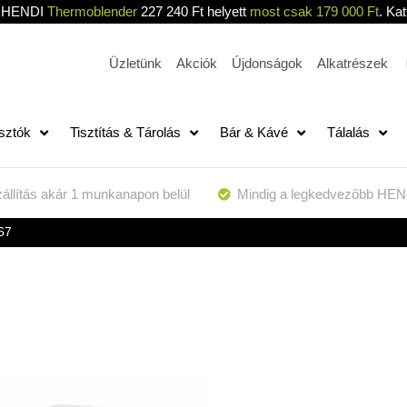
HENDI
Thermoblender
227 240 Ft helyett
most csak 179 000 Ft
. Kat
Üzletünk
Akciók
Újdonságok
Alkatrészek
sztók
Tisztítás & Tárolás
Bár & Kávé
Tálalás
állítás akár 1 munkanapon belül
Mindig a legkedvezőbb HEN
67