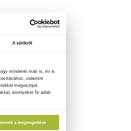
A sütikről
ogy mindenki más is, mi is
tosításához, valamint
einkkel megosztjuk
kkal, amelyeket Te adtál
dennek a megengedése