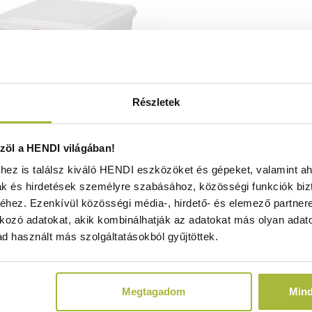
Részletek
 polipropilén edény – GN 1/2 –
öl a HENDI világában!
– Átlátszó – 325x265x(H)100mm
ez is találsz kiváló HENDI eszközöket és gépeket, valamint ah
- HENDI 873267
ak és hirdetések személyre szabásához, közösségi funkciók biz
Raktáron
hez. Ezenkívül közösségi média-, hirdető- és elemező partner
kozó adatokat, akik kombinálhatják az adatokat más olyan adato
d használt más szolgáltatásokból gyűjtöttek.
5.060
Ft
(
3.984
Ft
+ ÁFA)
Megtagadom
Min
KOSÁRBA