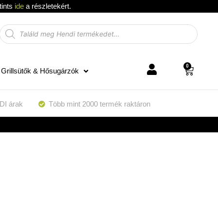
tints
ide
a részletekért.
0
Grillsütők & Hősugárzók
DI árak
Több mint 2000 termék raktáron